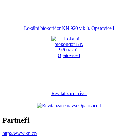
Lokální biokoridor KN 920 v k.ú. Opatovice I
Revitalizace návsi
Partneři
http://www.kh.cz/