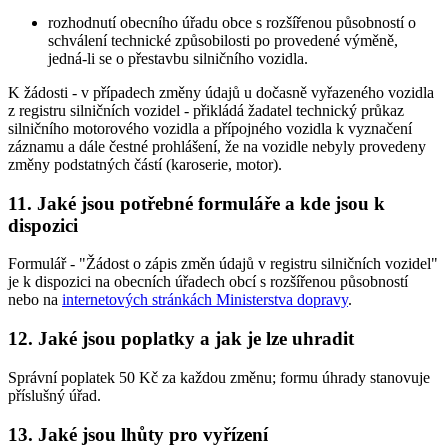
rozhodnutí obecního úřadu obce s rozšířenou působností o
schválení technické způsobilosti po provedené výměně,
jedná-li se o přestavbu silničního vozidla.
K žádosti - v případech změny údajů u dočasně vyřazeného vozidla
z registru silničních vozidel - přikládá žadatel technický průkaz
silničního motorového vozidla a přípojného vozidla k vyznačení
záznamu a dále čestné prohlášení, že na vozidle nebyly provedeny
změny podstatných částí (karoserie, motor).
11. Jaké jsou potřebné formuláře a kde jsou k
dispozici
Formulář - "Žádost o zápis změn údajů v registru silničních vozidel"
je k dispozici na obecních úřadech obcí s rozšířenou působností
nebo na
internetových stránkách Ministerstva dopravy
.
12. Jaké jsou poplatky a jak je lze uhradit
Správní poplatek 50 Kč za každou změnu; formu úhrady stanovuje
příslušný úřad.
13. Jaké jsou lhůty pro vyřízení