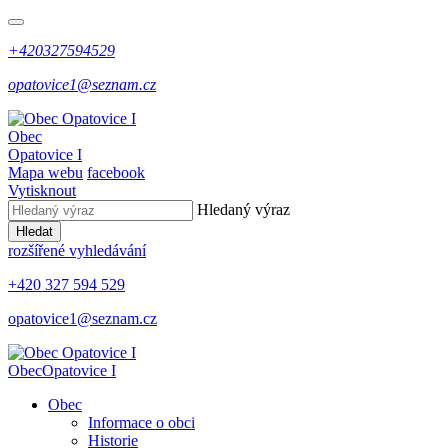
+420327594529
opatovice1@seznam.cz
Obec
Opatovice I
Mapa webu
facebook
Vytisknout
Hledaný výraz
Hledat
rozšířené vyhledávání
+420 327 594 529
opatovice1@seznam.cz
Obec
Opatovice I
Obec
Informace o obci
Historie