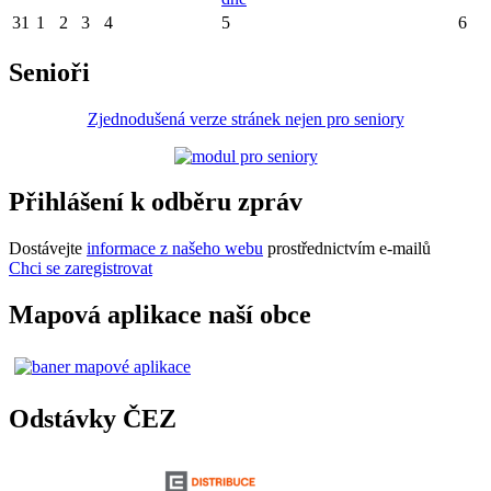
31
1
2
3
4
5
6
Senioři
Zjednodušená verze stránek nejen pro seniory
Přihlášení k odběru zpráv
Dostávejte
informace z našeho webu
prostřednictvím e-mailů
Chci se zaregistrovat
Mapová aplikace naší obce
Odstávky ČEZ