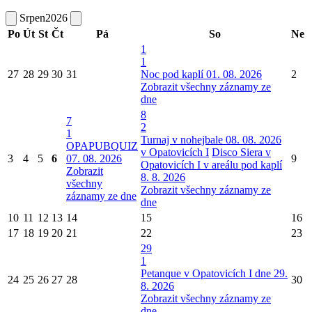
Srpen
2026
Po
Út
St
Čt
Pá
So
Ne
1
1
27
28
29
30
31
Noc pod kaplí 01. 08. 2026
2
Zobrazit všechny záznamy ze
dne
8
7
2
1
Turnaj v nohejbale 08. 08. 2026
OPAPUBQUIZ
v Opatovicích I
Disco Siera v
3
4
5
6
07. 08. 2026
9
Opatovicích I v areálu pod kaplí
Zobrazit
8. 8. 2026
všechny
Zobrazit všechny záznamy ze
záznamy ze dne
dne
10
11
12
13
14
15
16
17
18
19
20
21
22
23
29
1
Petanque v Opatovicích I dne 29.
24
25
26
27
28
30
8. 2026
Zobrazit všechny záznamy ze
dne