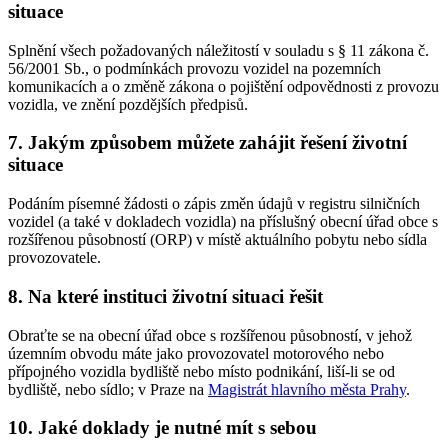
situace
Splnění všech požadovaných náležitostí v souladu s § 11 zákona č.
56/2001 Sb., o podmínkách provozu vozidel na pozemních
komunikacích a o změně zákona o pojištění odpovědnosti z provozu
vozidla, ve znění pozdějších předpisů.
7. Jakým způsobem můžete zahájit řešení životní
situace
Podáním písemné žádosti o zápis změn údajů v registru silničních
vozidel (a také v dokladech vozidla) na příslušný obecní úřad obce s
rozšířenou působností (ORP) v místě aktuálního pobytu nebo sídla
provozovatele.
8. Na které instituci životní situaci řešit
Obraťte se na obecní úřad obce s rozšířenou působností, v jehož
územním obvodu máte jako provozovatel motorového nebo
přípojného vozidla bydliště nebo místo podnikání, liší-li se od
bydliště, nebo sídlo; v Praze na
Magistrát hlavního města Prahy
.
10. Jaké doklady je nutné mít s sebou