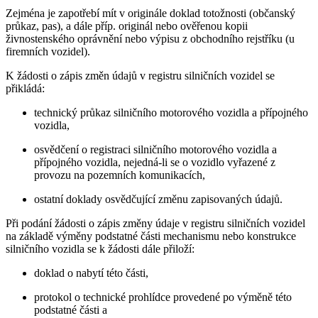
Zejména je zapotřebí mít v originále doklad totožnosti (občanský
průkaz, pas), a dále příp. originál nebo ověřenou kopii
živnostenského oprávnění nebo výpisu z obchodního rejstříku (u
firemních vozidel).
K žádosti o zápis změn údajů v registru silničních vozidel se
přikládá:
technický průkaz silničního motorového vozidla a přípojného
vozidla,
osvědčení o registraci silničního motorového vozidla a
přípojného vozidla, nejedná-li se o vozidlo vyřazené z
provozu na pozemních komunikacích,
ostatní doklady osvědčující změnu zapisovaných údajů.
Při podání žádosti o zápis změny údaje v registru silničních vozidel
na základě výměny podstatné části mechanismu nebo konstrukce
silničního vozidla se k žádosti dále přiloží:
doklad o nabytí této části,
protokol o technické prohlídce provedené po výměně této
podstatné části a