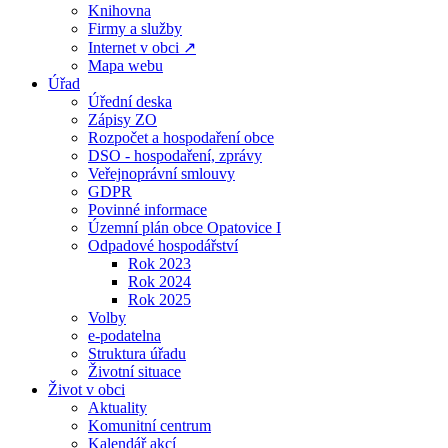
Knihovna
Firmy a služby
Internet v obci ↗
Mapa webu
Úřad
Úřední deska
Zápisy ZO
Rozpočet a hospodaření obce
DSO - hospodaření, zprávy
Veřejnoprávní smlouvy
GDPR
Povinné informace
Územní plán obce Opatovice I
Odpadové hospodářství
Rok 2023
Rok 2024
Rok 2025
Volby
e-podatelna
Struktura úřadu
Životní situace
Život v obci
Aktuality
Komunitní centrum
Kalendář akcí