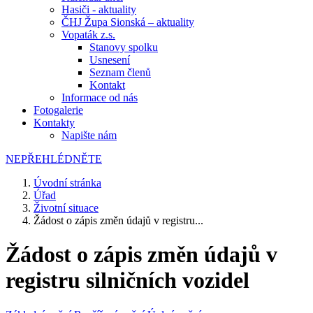
Hasiči - aktuality
ČHJ Župa Sionská – aktuality
Vopaták z.s.
Stanovy spolku
Usnesení
Seznam členů
Kontakt
Informace od nás
Fotogalerie
Kontakty
Napište nám
NEPŘEHLÉDNĚTE
Úvodní stránka
Úřad
Životní situace
Žádost o zápis změn údajů v registru...
Žádost o zápis změn údajů v
registru silničních vozidel