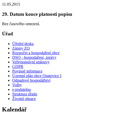
11.05.2015
29. Datum konce platnosti popisu
Bez časového omezení.
Úřad
Úřední deska
Zápisy ZO
Rozpočet a hospodaření obce
DSO - hospodaření, zprávy
Veřejnoprávní smlouvy
GDPR
Povinné informace
Územní plán obce Opatovice I
Odpadové hospodářství
Volby
e-podatelna
Struktura úřadu
Životní situace
Kalendář