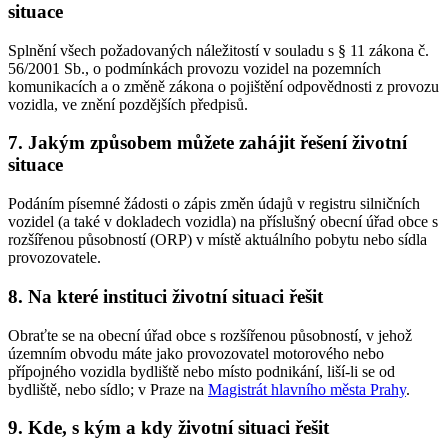
situace
Splnění všech požadovaných náležitostí v souladu s § 11 zákona č.
56/2001 Sb., o podmínkách provozu vozidel na pozemních
komunikacích a o změně zákona o pojištění odpovědnosti z provozu
vozidla, ve znění pozdějších předpisů.
7. Jakým způsobem můžete zahájit řešení životní
situace
Podáním písemné žádosti o zápis změn údajů v registru silničních
vozidel (a také v dokladech vozidla) na příslušný obecní úřad obce s
rozšířenou působností (ORP) v místě aktuálního pobytu nebo sídla
provozovatele.
8. Na které instituci životní situaci řešit
Obraťte se na obecní úřad obce s rozšířenou působností, v jehož
územním obvodu máte jako provozovatel motorového nebo
přípojného vozidla bydliště nebo místo podnikání, liší-li se od
bydliště, nebo sídlo; v Praze na
Magistrát hlavního města Prahy
.
9. Kde, s kým a kdy životní situaci řešit