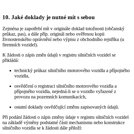
10. Jaké doklady je nutné mít s sebou
Zejména je zapotřebí mít v originále doklad totožnosti (občanský
průkaz, pas), a dále příp. originál nebo ověřenou kopii
živnostenského oprávnění nebo výpisu z obchodního rejstříku (u
firemních vozidel).
K žádosti o zápis změn údajů v registru silničních vozidel se
přikládá:
technický průkaz silničního motorového vozidla a přípojného
vozidla,
osvědčení o registraci silničního motorového vozidla a
přípojného vozidla, nejedná-li se o vozidlo vyřazené z
provozu na pozemních komunikacích,
ostatní doklady osvědčující změnu zapisovaných údajů.
Při podání žádosti o zápis změny údaje v registru silničních vozidel
na základě výměny podstatné části mechanismu nebo konstrukce
silničního vozidla se k žádosti dále přiloží: