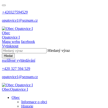
+420327594529
opatovice1@seznam.cz
Obec
Opatovice I
Mapa webu
facebook
Vytisknout
Hledaný výraz
Hledat
rozšířené vyhledávání
+420 327 594 529
opatovice1@seznam.cz
Obec
Opatovice I
Obec
Informace o obci
Historie