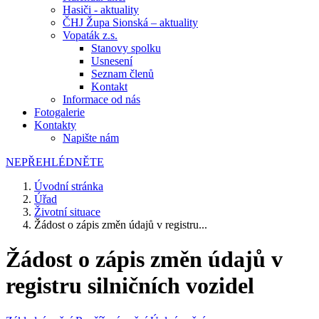
Hasiči - aktuality
ČHJ Župa Sionská – aktuality
Vopaták z.s.
Stanovy spolku
Usnesení
Seznam členů
Kontakt
Informace od nás
Fotogalerie
Kontakty
Napište nám
NEPŘEHLÉDNĚTE
Úvodní stránka
Úřad
Životní situace
Žádost o zápis změn údajů v registru...
Žádost o zápis změn údajů v
registru silničních vozidel