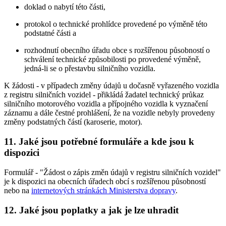
doklad o nabytí této části,
protokol o technické prohlídce provedené po výměně této
podstatné části a
rozhodnutí obecního úřadu obce s rozšířenou působností o
schválení technické způsobilosti po provedené výměně,
jedná-li se o přestavbu silničního vozidla.
K žádosti - v případech změny údajů u dočasně vyřazeného vozidla
z registru silničních vozidel - přikládá žadatel technický průkaz
silničního motorového vozidla a přípojného vozidla k vyznačení
záznamu a dále čestné prohlášení, že na vozidle nebyly provedeny
změny podstatných částí (karoserie, motor).
11. Jaké jsou potřebné formuláře a kde jsou k
dispozici
Formulář - "Žádost o zápis změn údajů v registru silničních vozidel"
je k dispozici na obecních úřadech obcí s rozšířenou působností
nebo na
internetových stránkách Ministerstva dopravy
.
12. Jaké jsou poplatky a jak je lze uhradit