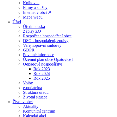
Knihovna
Firmy a služby
Internet v obci ↗
Mapa webu
Úřad
Úřední deska
Zápisy ZO
Rozpočet a hospodaření obce
DSO - hospodaření, zprávy
Veřejnoprávní smlouvy
GDPR
Povinné informace
Územní plán obce Opatovice I
Odpadové hospodářství
Rok 2023
Rok 2024
Rok 2025
Volby
e-podatelna
Struktura úřadu
Životní situace
Život v obci
Aktuality
Komunitní centrum
Kalendář akcí