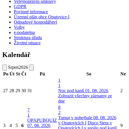
Veřejnoprávní smlouvy
GDPR
Povinné informace
Územní plán obce Opatovice I
Odpadové hospodářství
Volby
e-podatelna
Struktura úřadu
Životní situace
Kalendář
Srpen
2026
Po
Út
St
Čt
Pá
So
Ne
1
1
27
28
29
30
31
Noc pod kaplí 01. 08. 2026
2
Zobrazit všechny záznamy ze
dne
8
7
2
1
Turnaj v nohejbale 08. 08. 2026
OPAPUBQUIZ
v Opatovicích I
Disco Siera v
3
4
5
6
07. 08. 2026
9
Opatovicích I v areálu pod kaplí