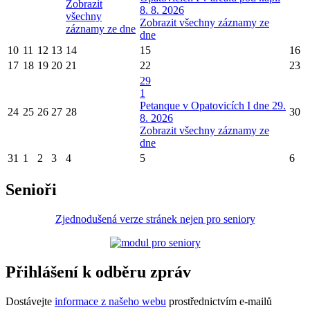
Zobrazit
8. 8. 2026
všechny
Zobrazit všechny záznamy ze
záznamy ze dne
dne
10
11
12
13
14
15
16
17
18
19
20
21
22
23
29
1
Petanque v Opatovicích I dne 29.
24
25
26
27
28
30
8. 2026
Zobrazit všechny záznamy ze
dne
31
1
2
3
4
5
6
Senioři
Zjednodušená verze stránek nejen pro seniory
Přihlášení k odběru zpráv
Dostávejte
informace z našeho webu
prostřednictvím e-mailů