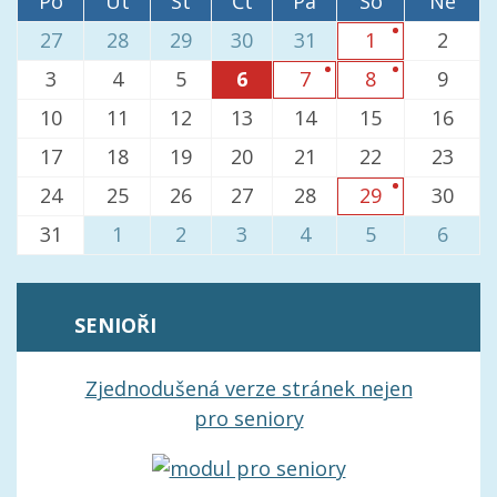
Po
Út
St
Čt
Pá
So
Ne
27
28
29
30
31
2
1
3
4
5
6
9
7
8
10
11
12
13
14
15
16
17
18
19
20
21
22
23
24
25
26
27
28
30
29
31
1
2
3
4
5
6
SENIOŘI
Zjednodušená verze stránek nejen
pro seniory