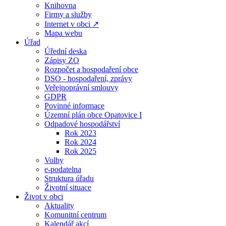
Knihovna
Firmy a služby
Internet v obci ↗
Mapa webu
Úřad
Úřední deska
Zápisy ZO
Rozpočet a hospodaření obce
DSO - hospodaření, zprávy
Veřejnoprávní smlouvy
GDPR
Povinné informace
Územní plán obce Opatovice I
Odpadové hospodářství
Rok 2023
Rok 2024
Rok 2025
Volby
e-podatelna
Struktura úřadu
Životní situace
Život v obci
Aktuality
Komunitní centrum
Kalendář akcí