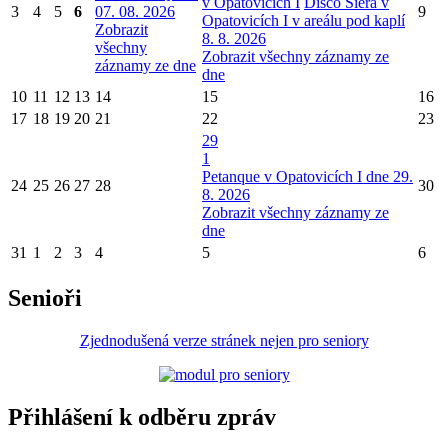
v Opatovicích I
Disco Siera v
3
4
5
6
07. 08. 2026
9
Opatovicích I v areálu pod kaplí
Zobrazit
8. 8. 2026
všechny
Zobrazit všechny záznamy ze
záznamy ze dne
dne
10
11
12
13
14
15
16
17
18
19
20
21
22
23
29
1
Petanque v Opatovicích I dne 29.
24
25
26
27
28
30
8. 2026
Zobrazit všechny záznamy ze
dne
31
1
2
3
4
5
6
Senioři
Zjednodušená verze stránek nejen pro seniory
Přihlášení k odběru zpráv