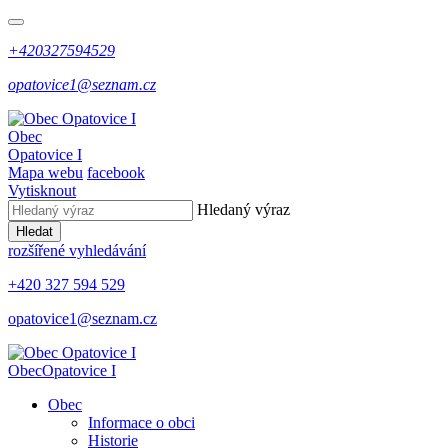
+420327594529
opatovice1@seznam.cz
Obec
Opatovice I
Mapa webu
facebook
Vytisknout
Hledaný výraz
Hledat
rozšířené vyhledávání
+420 327 594 529
opatovice1@seznam.cz
Obec
Opatovice I
Obec
Informace o obci
Historie