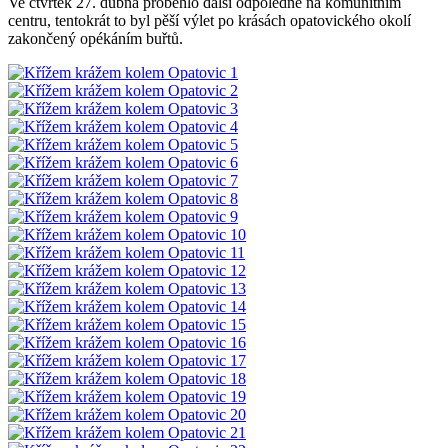
Ve čtvrtek 27. dubna proběhlo další odpoledne na komunitním
centru, tentokrát to byl pěší výlet po krásách opatovického okolí
zakončený opékáním buřtů.