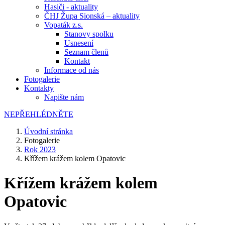
Hasiči - aktuality
ČHJ Župa Sionská – aktuality
Vopaták z.s.
Stanovy spolku
Usnesení
Seznam členů
Kontakt
Informace od nás
Fotogalerie
Kontakty
Napište nám
NEPŘEHLÉDNĚTE
Úvodní stránka
Fotogalerie
Rok 2023
Křížem krážem kolem Opatovic
Křížem krážem kolem
Opatovic