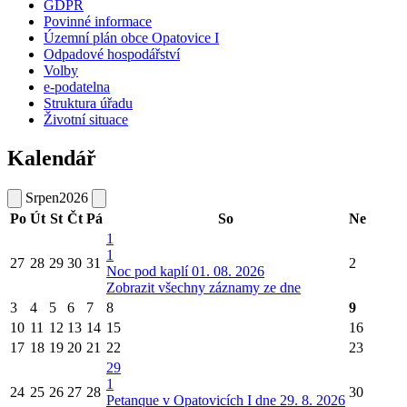
GDPR
Povinné informace
Územní plán obce Opatovice I
Odpadové hospodářství
Volby
e-podatelna
Struktura úřadu
Životní situace
Kalendář
Srpen
2026
Po
Út
St
Čt
Pá
So
Ne
1
1
27
28
29
30
31
2
Noc pod kaplí 01. 08. 2026
Zobrazit všechny záznamy ze dne
3
4
5
6
7
8
9
10
11
12
13
14
15
16
17
18
19
20
21
22
23
29
1
24
25
26
27
28
30
Petanque v Opatovicích I dne 29. 8. 2026