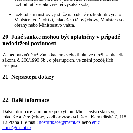
rozhodnutí vydala veřejná vysoká škola,
rozklad k ministrovi, jestliže napadené rozhodnutí vydalo
Ministerstvo školství, mládeže a tělovýchovy, Ministerstvo
obrany nebo Ministerstvo vnitra.
20. Jaké sankce mohou být uplatněny v případě
nedodržení povinností
Za neoprávněné užívání akademického titulu lze uložit sankci dle
zákona č. 200/1990 Sb., o přestupcích, ve znění pozdějších
předpisů.
21. Nejčastější dotazy
22. Další informace
Další informace vám může poskytnout Ministerstvo školství,
mládeže a tělovýchovy - odbor vysokých škol, Karmelitská 7, 118
12 Praha 1, e-mail:
nostrifikace@msmt.cz
nebo
enic-
naric@msmt.cz
.