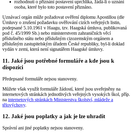
rozhodnutí o přiznání postavení uprchlíka, žádá-li o uznání
osoba, které bylo toto postavení přiznáno.
Uznávací orgán může požadovat ověření diplomu Apostillou (dle
Úmluvy o zrušení požadavku ověřování cizích veřejných listin,
podepsané 5.10.1961 v Haagu, tzv. Haagská úmluva, publikovaná
pod č. 45/1999 Sb.) nebo ministerstvem zahraničních věcí
příslušného státu nebo příslušným cizozemským orgánem a
příslušným zastupitelským úřadem České republiky, byl-li doklad
vydán v zemi, která není signatářem Haagské úmluvy.
11. Jaké jsou potřebné formuláře a kde jsou k
dispozici
Předepsané formuláře nejsou stanoveny.
Můžete však využít formuláře žádostí, které jsou uveřejněny na
internetových stránkách jednotlivých veřejných vysokých škol, příp.
na
internetových stránkách Ministerstva školství, mládeže a
tělovýchovy
.
12. Jaké jsou poplatky a jak je lze uhradit
Správní ani jiné poplatky nejsou stanoveny.