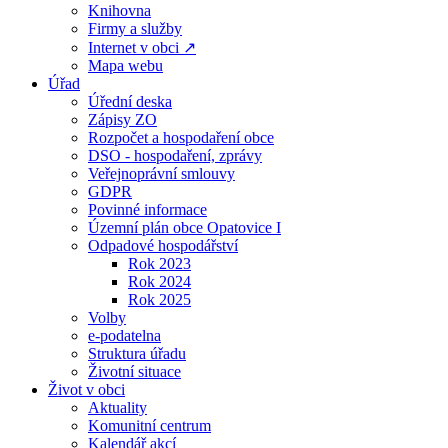
Knihovna
Firmy a služby
Internet v obci ↗
Mapa webu
Úřad
Úřední deska
Zápisy ZO
Rozpočet a hospodaření obce
DSO - hospodaření, zprávy
Veřejnoprávní smlouvy
GDPR
Povinné informace
Územní plán obce Opatovice I
Odpadové hospodářství
Rok 2023
Rok 2024
Rok 2025
Volby
e-podatelna
Struktura úřadu
Životní situace
Život v obci
Aktuality
Komunitní centrum
Kalendář akcí