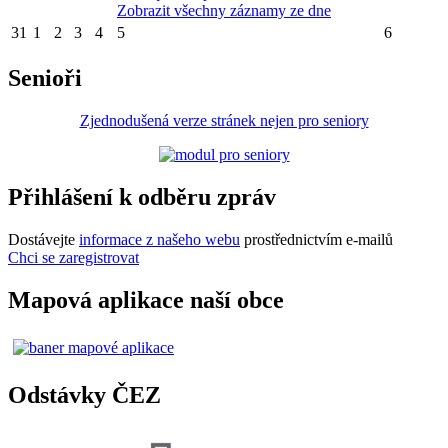
Zobrazit všechny záznamy ze dne
31
1
2
3
4
5
6
Senioři
Zjednodušená verze stránek nejen pro seniory
Přihlášení k odběru zpráv
Dostávejte
informace z našeho webu
prostřednictvím e-mailů
Chci se zaregistrovat
Mapová aplikace naší obce
Odstávky ČEZ