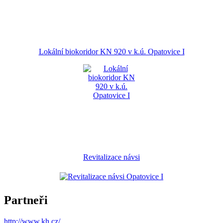
Lokální biokoridor KN 920 v k.ú. Opatovice I
Revitalizace návsi
Partneři
http://www.kh.cz/