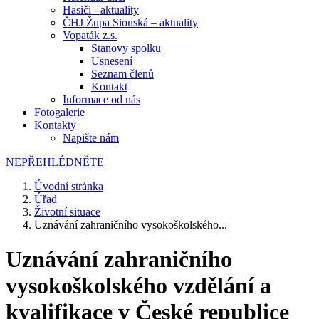
Hasiči - aktuality
ČHJ Župa Sionská – aktuality
Vopaták z.s.
Stanovy spolku
Usnesení
Seznam členů
Kontakt
Informace od nás
Fotogalerie
Kontakty
Napište nám
NEPŘEHLÉDNĚTE
Úvodní stránka
Úřad
Životní situace
Uznávání zahraničního vysokoškolského...
Uznávání zahraničního
vysokoškolského vzdělání a
kvalifikace v České republice