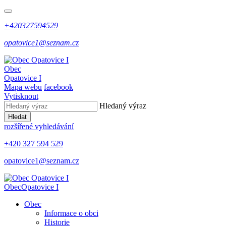
+420327594529
opatovice1@seznam.cz
Obec
Opatovice I
Mapa webu
facebook
Vytisknout
Hledaný výraz
Hledat
rozšířené vyhledávání
+420 327 594 529
opatovice1@seznam.cz
Obec
Opatovice I
Obec
Informace o obci
Historie