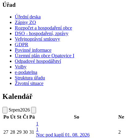
Úřad
Úřední deska
Zápisy ZO
Rozpočet a hospodaření obce
DSO - hospodaření, zprávy
Veřejnoprávní smlouvy
GDPR
Povinné informace
Územní plán obce Opatovice I
Odpadové hospodářství
Volby
e-podatelna
Struktura úřadu
Životní situace
Kalendář
Srpen
2026
Po
Út
St
Čt
Pá
So
Ne
1
1
27
28
29
30
31
2
Noc pod kaplí 01. 08. 2026