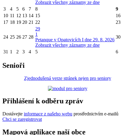
Zobrazit všechny záznamy ze dne
3
4
5
6
7
8
9
10
11
12
13
14
15
16
17
18
19
20
21
22
23
29
1
24
25
26
27
28
30
Petanque v Opatovicích I dne 29. 8. 2026
Zobrazit všechny záznamy ze dne
31
1
2
3
4
5
6
Senioři
Zjednodušená verze stránek nejen pro seniory
Přihlášení k odběru zpráv
Dostávejte
informace z našeho webu
prostřednictvím e-mailů
Chci se zaregistrovat
Mapová aplikace naší obce