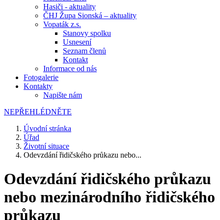
Hasiči - aktuality
ČHJ Župa Sionská – aktuality
Vopaták z.s.
Stanovy spolku
Usnesení
Seznam členů
Kontakt
Informace od nás
Fotogalerie
Kontakty
Napište nám
NEPŘEHLÉDNĚTE
Úvodní stránka
Úřad
Životní situace
Odevzdání řidičského průkazu nebo...
Odevzdání řidičského průkazu
nebo mezinárodního řidičského
průkazu