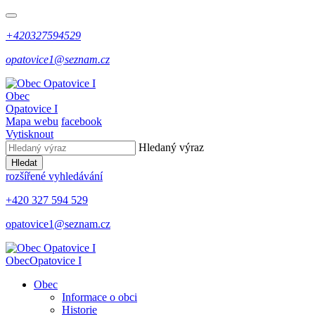
+420327594529
opatovice1@seznam.cz
Obec
Opatovice I
Mapa webu
facebook
Vytisknout
Hledaný výraz
Hledat
rozšířené vyhledávání
+420 327 594 529
opatovice1@seznam.cz
Obec
Opatovice I
Obec
Informace o obci
Historie