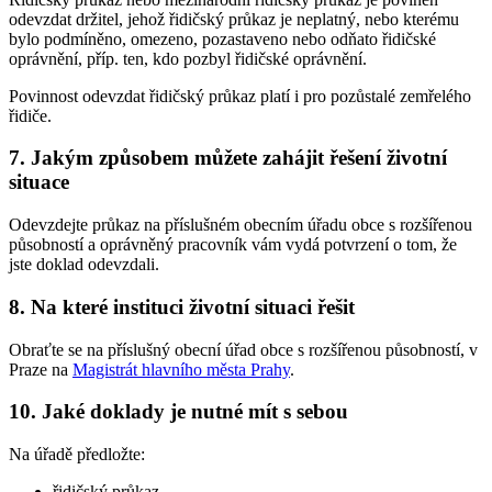
odevzdat držitel, jehož řidičský průkaz je neplatný, nebo kterému
bylo podmíněno, omezeno, pozastaveno nebo odňato řidičské
oprávnění, příp. ten, kdo pozbyl řidičské oprávnění.
Povinnost odevzdat řidičský průkaz platí i pro pozůstalé zemřelého
řidiče.
7. Jakým způsobem můžete zahájit řešení životní
situace
Odevzdejte průkaz na příslušném obecním úřadu obce s rozšířenou
působností a oprávněný pracovník vám vydá potvrzení o tom, že
jste doklad odevzdali.
8. Na které instituci životní situaci řešit
Obraťte se na příslušný obecní úřad obce s rozšířenou působností, v
Praze na
Magistrát hlavního města Prahy
.
10. Jaké doklady je nutné mít s sebou
Na úřadě předložte:
řidičský průkaz,