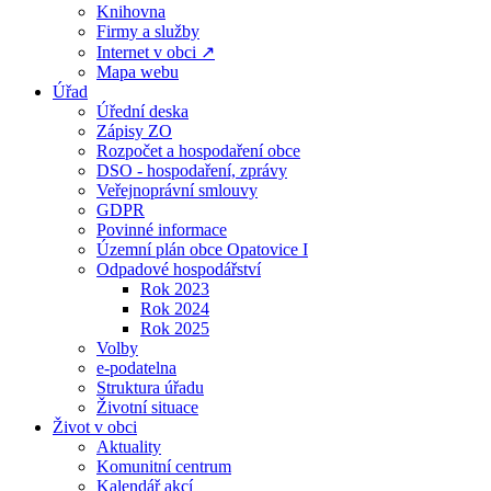
Knihovna
Firmy a služby
Internet v obci ↗
Mapa webu
Úřad
Úřední deska
Zápisy ZO
Rozpočet a hospodaření obce
DSO - hospodaření, zprávy
Veřejnoprávní smlouvy
GDPR
Povinné informace
Územní plán obce Opatovice I
Odpadové hospodářství
Rok 2023
Rok 2024
Rok 2025
Volby
e-podatelna
Struktura úřadu
Životní situace
Život v obci
Aktuality
Komunitní centrum
Kalendář akcí