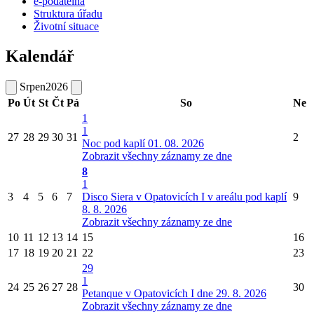
e-podatelna
Struktura úřadu
Životní situace
Kalendář
Srpen
2026
Po
Út
St
Čt
Pá
So
Ne
1
1
27
28
29
30
31
2
Noc pod kaplí 01. 08. 2026
Zobrazit všechny záznamy ze dne
8
1
3
4
5
6
7
Disco Siera v Opatovicích I v areálu pod kaplí
9
8. 8. 2026
Zobrazit všechny záznamy ze dne
10
11
12
13
14
15
16
17
18
19
20
21
22
23
29
1
24
25
26
27
28
30
Petanque v Opatovicích I dne 29. 8. 2026
Zobrazit všechny záznamy ze dne