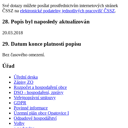
Své dotazy můžete posílat prostřednictvím internetových stránek
ČSSZ na
elektronické podatelny jednotlivých pracovišť ČSSZ
.
28. Popis byl naposledy aktualizován
20.03.2018
29. Datum konce platnosti popisu
Bez časového omezení.
Úřad
Úřední deska
Zápisy ZO
Rozpočet a hospodaření obce
DSO - hospodaření, zprávy
Veřejnoprávní smlouvy
GDPR
Povinné informace
Územní plán obce Opatovice I
Odpadové hospodářství
Volby