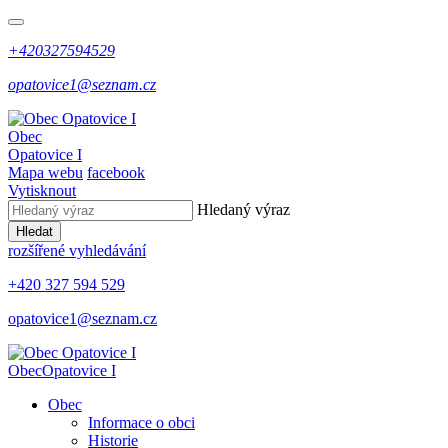
+420327594529
opatovice1@seznam.cz
Obec
Opatovice I
Mapa webu
facebook
Vytisknout
Hledaný výraz
Hledat
rozšířené vyhledávání
+420 327 594 529
opatovice1@seznam.cz
Obec
Opatovice I
Obec
Informace o obci
Historie