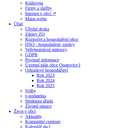
Knihovna
Firmy a služby
Internet v obci ↗
Mapa webu
Úřad
Úřední deska
Zápisy ZO
Rozpočet a hospodaření obce
DSO - hospodaření, zprávy
Veřejnoprávní smlouvy
GDPR
Povinné informace
Územní plán obce Opatovice I
Odpadové hospodářství
Rok 2023
Rok 2024
Rok 2025
Volby
e-podatelna
Struktura úřadu
Životní situace
Život v obci
Aktuality
Komunitní centrum
Kalendář akcí