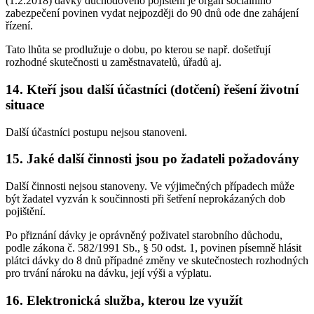
(1.2.2018) dávky důchodového pojištění je orgán sociálního
zabezpečení povinen vydat nejpozději do 90 dnů ode dne zahájení
řízení.
Tato lhůta se prodlužuje o dobu, po kterou se např. došetřují
rozhodné skutečnosti u zaměstnavatelů, úřadů aj.
14. Kteří jsou další účastníci (dotčení) řešení životní
situace
Další účastníci postupu nejsou stanoveni.
15. Jaké další činnosti jsou po žadateli požadovány
Další činnosti nejsou stanoveny. Ve výjimečných případech může
být žadatel vyzván k součinnosti při šetření neprokázaných dob
pojištění.
Po přiznání dávky je oprávněný poživatel starobního důchodu,
podle zákona č. 582/1991 Sb., § 50 odst. 1, povinen písemně hlásit
plátci dávky do 8 dnů případné změny ve skutečnostech rozhodných
pro trvání nároku na dávku, její výši a výplatu.
16. Elektronická služba, kterou lze využít