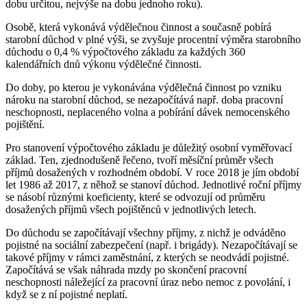
dobu určitou, nejvýše na dobu jednoho roku).
Osobě, která vykonává výdělečnou činnost a současně pobírá
starobní důchod v plné výši, se zvyšuje procentní výměra starobního
důchodu o 0,4 % výpočtového základu za každých 360
kalendářních dnů výkonu výdělečné činnosti.
Do doby, po kterou je vykonávána výdělečná činnost po vzniku
nároku na starobní důchod, se nezapočítává např. doba pracovní
neschopnosti, neplaceného volna a pobírání dávek nemocenského
pojištění.
Pro stanovení výpočtového základu je důležitý osobní vyměřovací
základ. Ten, zjednodušeně řečeno, tvoří měsíční průměr všech
příjmů dosažených v rozhodném období. V roce 2018 je jím období
let 1986 až 2017, z něhož se stanoví důchod. Jednotlivé roční příjmy
se násobí různými koeficienty, které se odvozují od průměru
dosažených příjmů všech pojištěnců v jednotlivých letech.
Do důchodu se započítávají všechny příjmy, z nichž je odváděno
pojistné na sociální zabezpečení (např. i brigády). Nezapočítávají se
takové příjmy v rámci zaměstnání, z kterých se neodvádí pojistné.
Započítává se však náhrada mzdy po skončení pracovní
neschopnosti náležející za pracovní úraz nebo nemoc z povolání, i
když se z ní pojistné neplatí.