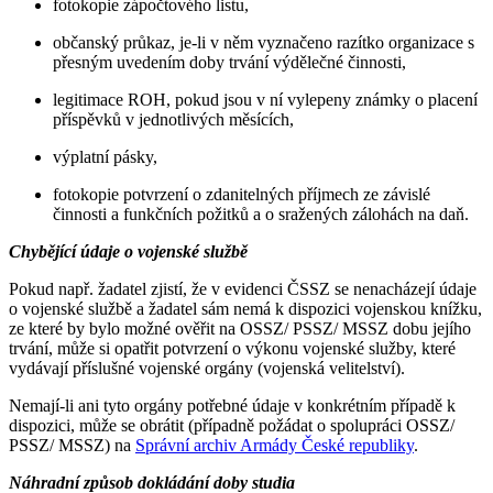
fotokopie zápočtového listu,
občanský průkaz, je-li v něm vyznačeno razítko organizace s
přesným uvedením doby trvání výdělečné činnosti,
legitimace ROH, pokud jsou v ní vylepeny známky o placení
příspěvků v jednotlivých měsících,
výplatní pásky,
fotokopie potvrzení o zdanitelných příjmech ze závislé
činnosti a funkčních požitků a o sražených zálohách na daň.
Chybějící údaje o vojenské službě
Pokud např. žadatel zjistí, že v evidenci ČSSZ se nenacházejí údaje
o vojenské službě a žadatel sám nemá k dispozici vojenskou knížku,
ze které by bylo možné ověřit na OSSZ/ PSSZ/ MSSZ dobu jejího
trvání, může si opatřit potvrzení o výkonu vojenské služby, které
vydávají příslušné vojenské orgány (vojenská velitelství).
Nemají-li ani tyto orgány potřebné údaje v konkrétním případě k
dispozici, může se obrátit (případně požádat o spolupráci OSSZ/
PSSZ/ MSSZ) na
Správní archiv Armády České republiky
.
Náhradní způsob dokládání doby studia