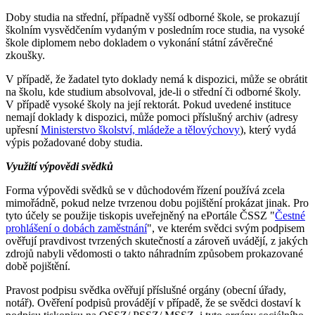
Doby studia na střední, případně vyšší odborné škole, se prokazují
školním vysvědčením vydaným v posledním roce studia, na vysoké
škole diplomem nebo dokladem o vykonání státní závěrečné
zkoušky.
V případě, že žadatel tyto doklady nemá k dispozici, může se obrátit
na školu, kde studium absolvoval, jde-li o střední či odborné školy.
V případě vysoké školy na její rektorát. Pokud uvedené instituce
nemají doklady k dispozici, může pomoci příslušný archiv (adresy
upřesní
Ministerstvo školství, mládeže a tělovýchovy
), který vydá
výpis požadované doby studia.
Využití výpovědi svědků
Forma výpovědi svědků se v důchodovém řízení používá zcela
mimořádně, pokud nelze tvrzenou dobu pojištění prokázat jinak. Pro
tyto účely se použije tiskopis uveřejněný na ePortále ČSSZ "
Čestné
prohlášení o dobách zaměstnání
", ve kterém svědci svým podpisem
ověřují pravdivost tvrzených skutečností a zároveň uvádějí, z jakých
zdrojů nabyli vědomosti o takto náhradním způsobem prokazované
době pojištění.
Pravost podpisu svědka ověřují příslušné orgány (obecní úřady,
notář). Ověření podpisů provádějí v případě, že se svědci dostaví k