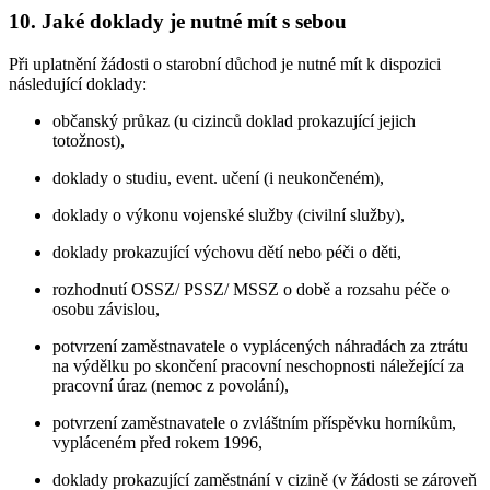
10. Jaké doklady je nutné mít s sebou
Při uplatnění žádosti o starobní důchod je nutné mít k dispozici
následující doklady:
občanský průkaz (u cizinců doklad prokazující jejich
totožnost),
doklady o studiu, event. učení (i neukončeném),
doklady o výkonu vojenské služby (civilní služby),
doklady prokazující výchovu dětí nebo péči o děti,
rozhodnutí OSSZ/ PSSZ/ MSSZ o době a rozsahu péče o
osobu závislou,
potvrzení zaměstnavatele o vyplácených náhradách za ztrátu
na výdělku po skončení pracovní neschopnosti náležející za
pracovní úraz (nemoc z povolání),
potvrzení zaměstnavatele o zvláštním příspěvku horníkům,
vypláceném před rokem 1996,
doklady prokazující zaměstnání v cizině (v žádosti se zároveň