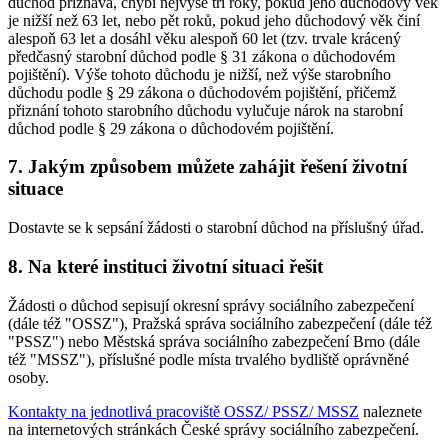
důchod přiznává, chybí nejvýše tři roky, pokud jeho důchodový věk
je nižší než 63 let, nebo pět roků, pokud jeho důchodový věk činí
alespoň 63 let a dosáhl věku alespoň 60 let (tzv. trvale krácený
předčasný starobní důchod podle § 31 zákona o důchodovém
pojištění). Výše tohoto důchodu je nižší, než výše starobního
důchodu podle § 29 zákona o důchodovém pojištění, přičemž
přiznání tohoto starobního důchodu vylučuje nárok na starobní
důchod podle § 29 zákona o důchodovém pojištění.
7. Jakým způsobem můžete zahájit řešení životní
situace
Dostavte se k sepsání žádosti o starobní důchod na příslušný úřad.
8. Na které instituci životní situaci řešit
Žádosti o důchod sepisují okresní správy sociálního zabezpečení
(dále též "OSSZ"), Pražská správa sociálního zabezpečení (dále též
"PSSZ") nebo Městská správa sociálního zabezpečení Brno (dále
též "MSSZ"), příslušné podle místa trvalého bydliště oprávněné
osoby.
Kontakty na jednotlivá pracoviště OSSZ/ PSSZ/ MSSZ
naleznete
na internetových stránkách České správy sociálního zabezpečení.