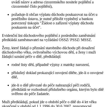
uvádí název a adresa cizozemského nositele pojištění a
cizozemské číslo pojištění),
požaduje-li občan výplatu důchodu poukazovat na účet u
peněžního ústavu, je nutné přiložit vyplněný a bankou
potvrzený tiskopis "Žádost o zařízení výplaty důchodu
poukazem na účet".
Evidenční list důchodového pojištění z posledního zaměstnání
předkládá zaměstnavatel na vyžádání OSSZ/ PSSZ/ MSSZ.
Ženy, které žádají o přiznání starobního důchodu při dosažení
důchodového věku, ovlivněného výchovou dětí, a ženy i muži
žádající uznání péče o dítě, předkládají:
rodné listy dětí, případně výpisy z matriky narození,
příslušný doklad prokazující osvojení dítěte, jde-li o osvojené
dítě,
jde-li o dítě převzaté do péče nahrazující péči rodičů,
předkládá se rozhodnutí příslušného orgánu, kterým bylo dítě
svěřeno do péče žadatele.
Muži předkládají, pokud jde o období péče o dítě do 4 let věku
ukončené v období od 1.1.1996 do 30.6.2007, pravomocné