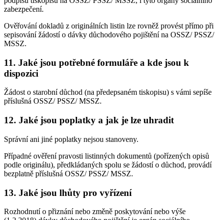
podpisu tiskopisu na OSSZ/ PSSZ/ MSSZ, i tyto orgány sociálního
zabezpečení.
Ověřování dokladů z originálních listin lze rovněž provést přímo při
sepisování žádostí o dávky důchodového pojištění na OSSZ/ PSSZ/
MSSZ.
11. Jaké jsou potřebné formuláře a kde jsou k
dispozici
Žádost o starobní důchod (na předepsaném tiskopisu) s vámi sepíše
příslušná OSSZ/ PSSZ/ MSSZ.
12. Jaké jsou poplatky a jak je lze uhradit
Správní ani jiné poplatky nejsou stanoveny.
Případné ověření pravosti listinných dokumentů (pořízených opisů
podle originálu), předkládaných spolu se žádostí o důchod, provádí
bezplatně příslušná OSSZ/ PSSZ/ MSSZ.
13. Jaké jsou lhůty pro vyřízení
Rozhodnutí o přiznání nebo změně poskytování nebo výše