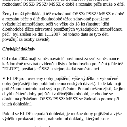
rozhodnutí OSSZ/ PSSZ/ MSSZ o době a rozsahu péče muže o dítě.
Ženy i muži předkládají též rozhodnutí OSSZ/ PSSZ/ MSSZ o době
a rozsahu péče o dítě dlouhodobě těžce zdravotně postižené
vyžadující mimořádnou péči ve věku do 18 let (institut "dětí
dlouhodobě těžce zdravotně postižených vyžadujících mimořádnou
péči" byl zrušen ke dni 1.1.2007, od tohoto data se tyto děti
považují za osoby závislé).
Chybějící doklady
Od roku 2004 mají zaměstnavatelé povinnost za své zaměstnance
každoročně uzavírat evidenční listy důchodového pojištění (dále též
"ELDP"), posílat je ČSSZ a stejnopis dát zaměstnanci.
V ELDP jsou uvedeny doby pojištění, výše výdělku a vyloučené
doby (nejčastěji dny pobírání nemocenských dávek). Lidé tak mají
průběžnou kontrolu nad svým pojištěním. Pokud ovšem zjistí, že jim
chybí některé doby pojištění z dřívějšího období, je vhodné se
obrátit na příslušnou OSSZ/ PSSZ/ MSSZ se žádostí o pomoc při
jejich dohledání.
Pokud se ELDP nepodaří dohledat, je možné doby pojištění a výše
výdělku prokázat jinými, náhradními doklady, kterými jsou: