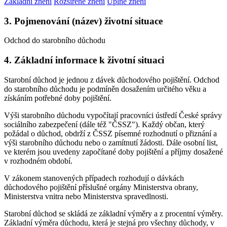
Základní znění
Rozšířené znění
Úplné znění
3. Pojmenování (název) životní situace
Odchod do starobního důchodu
4. Základní informace k životní situaci
Starobní důchod je jednou z dávek důchodového pojištění. Odchod
do starobního důchodu je podmíněn dosažením určitého věku a
získáním potřebné doby pojištění.
Výši starobního důchodu vypočítají pracovníci ústředí České správy
sociálního zabezpečení (dále též "ČSSZ"). Každý občan, který
požádal o důchod, obdrží z ČSSZ písemné rozhodnutí o přiznání a
výši starobního důchodu nebo o zamítnutí žádosti. Dále osobní list,
ve kterém jsou uvedeny započítané doby pojištění a příjmy dosažené
v rozhodném období.
V zákonem stanovených případech rozhodují o dávkách
důchodového pojištění příslušné orgány Ministerstva obrany,
Ministerstva vnitra nebo Ministerstva spravedlnosti.
Starobní důchod se skládá ze základní výměry a z procentní výměry.
Základní výměra důchodu, která je stejná pro všechny důchody, v