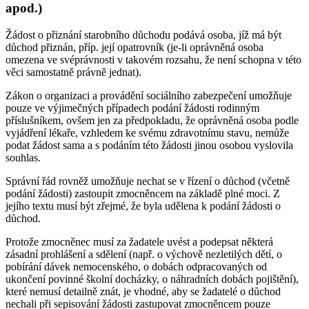
apod.)
Žádost o přiznání starobního důchodu podává osoba, jíž má být
důchod přiznán, příp. její opatrovník (je-li oprávněná osoba
omezena ve svéprávnosti v takovém rozsahu, že není schopna v této
věci samostatně právně jednat).
Zákon o organizaci a provádění sociálního zabezpečení umožňuje
pouze ve výjimečných případech podání žádosti rodinným
příslušníkem, ovšem jen za předpokladu, že oprávněná osoba podle
vyjádření lékaře, vzhledem ke svému zdravotnímu stavu, nemůže
podat žádost sama a s podáním této žádosti jinou osobou vyslovila
souhlas.
Správní řád rovněž umožňuje nechat se v řízení o důchod (včetně
podání žádosti) zastoupit zmocněncem na základě plné moci. Z
jejího textu musí být zřejmé, že byla udělena k podání žádosti o
důchod.
Protože zmocněnec musí za žadatele uvést a podepsat některá
zásadní prohlášení a sdělení (např. o výchově nezletilých dětí, o
pobírání dávek nemocenského, o dobách odpracovaných od
ukončení povinné školní docházky, o náhradních dobách pojištění),
které nemusí detailně znát, je vhodné, aby se žadatelé o důchod
nechali při sepisování žádosti zastupovat zmocněncem pouze