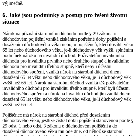
výjimečně.
6. Jaké jsou podmínky a postup pro řešení životní
situace
Nárok na přiznání starobního důchodu podle § 29 zákona o
důchodovém pojištění vzniká získáním potřebné doby pojištění a
dosažením důchodového věku nebo, u pojištěnců, kteří dosáhli věku
65 let nebo důchodového věku, je-li důchodový věk vyšší, splněním
podmínek nároku na invalidní důchod. Poživatelům invalidního
důchodu pro invaliditu prvního nebo druhého stupně a invalidního
důchodu pro invaliditu třetího stupně, kteří nebyli účastni
důchodového spoření, vzniká nárok na starobní důchod dnem
dosažení 65 let věku nebo důchodového věku, je-li důchodový věk
vyšší než 65 let. Nárok na starobní důchod vzniká též poživatelům
invalidního důchodu pro invaliditu třetího stupně, kteří byli účastni
důchodového spoření a nárok na invalidní důchod jim zanikl dnem
dosažení 65 let věku nebo důchodového věku, je-li důchodový věk
vyšší než 65 let.
Pojištěnec má nárok na starobní důchod před dosažením
důchodového věku, jestliže získal dobu pojištění stanovenou podle §
29 odst. 1 nebo odst. 3 zákona o důchodovém pojištění a do
dosažení důchodového věku mu ode dne, od něhož se starobní