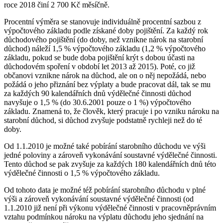
roce 2018 činí 2 700 Kč měsíčně.
Procentní výměra se stanovuje individuálně procentní sazbou z
výpočtového základu podle získané doby pojištění. Za každý rok
důchodového pojištění (do doby, než vznikne nárok na starobní
důchod) náleží 1,5 % výpočtového základu (1,2 % výpočtového
základu, pokud se bude doba pojištění krýt s dobou účasti na
důchodovém spoření v období let 2013 až 2015). Poté, co již
občanovi vznikne nárok na důchod, ale on o něj nepožádá, nebo
požádá o jeho přiznání bez výplaty a bude pracovat dál, tak se mu
za každých 90 kalendářních dnů výdělečné činnosti důchod
navyšuje o 1,5 % (do 30.6.2001 pouze o 1 %) výpočtového
základu. Znamená to, že člověk, který pracuje i po vzniku nároku na
starobní důchod, si důchod zvyšuje podstatně rychleji než do té
doby.
Od 1.1.2010 je možné také pobírání starobního důchodu ve výši
jedné poloviny a zároveň vykonávání soustavné výdělečné činnosti.
Tento důchod se pak zvyšuje za každých 180 kalendářních dnů této
výdělečné činnosti o 1,5 % výpočtového základu.
Od tohoto data je možné též pobírání starobního důchodu v plné
výši a zároveň vykonávání soustavné výdělečné činnosti (od
1.1.2010 již není při výkonu výdělečné činnosti v pracovněprávním
vztahu podmínkou nároku na výplatu důchodu jeho sjednání na