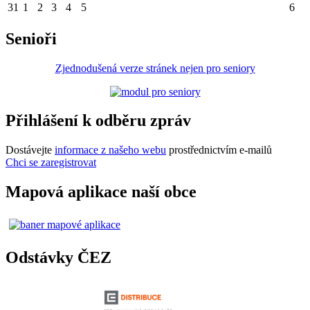
31
1
2
3
4
5
6
Senioři
Zjednodušená verze stránek nejen pro seniory
Přihlášení k odběru zpráv
Dostávejte
informace z našeho webu
prostřednictvím e-mailů
Chci se zaregistrovat
Mapová aplikace naší obce
Odstávky ČEZ