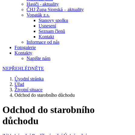
Hasiči - aktuality
ČHJ Župa Sionská – aktuality
Vopaták z.s.
Stanovy spolku
Usnesení
Seznam členů
Kontakt
Informace od nás
Fotogalerie
Kontakty
Napište nám
NEPŘEHLÉDNĚTE
Úvodní stránka
Úřad
Životní situace
Odchod do starobního důchodu
Odchod do starobního
důchodu