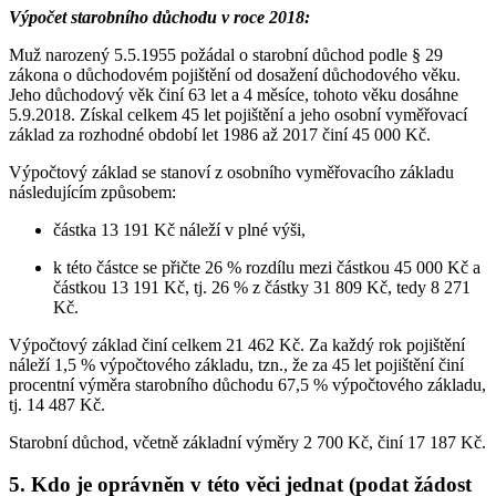
Výpočet starobního důchodu v roce 2018:
Muž narozený 5.5.1955 požádal o starobní důchod podle § 29
zákona o důchodovém pojištění od dosažení důchodového věku.
Jeho důchodový věk činí 63 let a 4 měsíce, tohoto věku dosáhne
5.9.2018. Získal celkem 45 let pojištění a jeho osobní vyměřovací
základ za rozhodné období let 1986 až 2017 činí 45 000 Kč.
Výpočtový základ se stanoví z osobního vyměřovacího základu
následujícím způsobem:
částka 13 191 Kč náleží v plné výši,
k této částce se přičte 26 % rozdílu mezi částkou 45 000 Kč a
částkou 13 191 Kč, tj. 26 % z částky 31 809 Kč, tedy 8 271
Kč.
Výpočtový základ činí celkem 21 462 Kč. Za každý rok pojištění
náleží 1,5 % výpočtového základu, tzn., že za 45 let pojištění činí
procentní výměra starobního důchodu 67,5 % výpočtového základu,
tj. 14 487 Kč.
Starobní důchod, včetně základní výměry 2 700 Kč, činí 17 187 Kč.
5. Kdo je oprávněn v této věci jednat (podat žádost