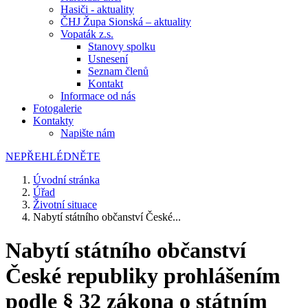
Hasiči - aktuality
ČHJ Župa Sionská – aktuality
Vopaták z.s.
Stanovy spolku
Usnesení
Seznam členů
Kontakt
Informace od nás
Fotogalerie
Kontakty
Napište nám
NEPŘEHLÉDNĚTE
Úvodní stránka
Úřad
Životní situace
Nabytí státního občanství České...
Nabytí státního občanství
České republiky prohlášením
podle § 32 zákona o státním