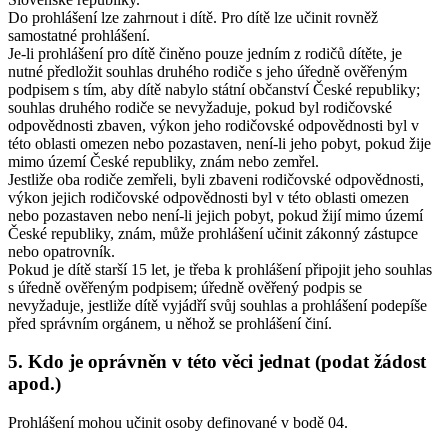
Do prohlášení lze zahrnout i dítě. Pro dítě lze učinit rovněž
samostatné prohlášení.
Je-li prohlášení pro dítě činěno pouze jedním z rodičů dítěte, je
nutné předložit souhlas druhého rodiče s jeho úředně ověřeným
podpisem s tím, aby dítě nabylo státní občanství České republiky;
souhlas druhého rodiče se nevyžaduje, pokud byl rodičovské
odpovědnosti zbaven, výkon jeho rodičovské odpovědnosti byl v
této oblasti omezen nebo pozastaven, není-li jeho pobyt, pokud žije
mimo území České republiky, znám nebo zemřel.
Jestliže oba rodiče zemřeli, byli zbaveni rodičovské odpovědnosti,
výkon jejich rodičovské odpovědnosti byl v této oblasti omezen
nebo pozastaven nebo není-li jejich pobyt, pokud žijí mimo území
České republiky, znám, může prohlášení učinit zákonný zástupce
nebo opatrovník.
Pokud je dítě starší 15 let, je třeba k prohlášení připojit jeho souhlas
s úředně ověřeným podpisem; úředně ověřený podpis se
nevyžaduje, jestliže dítě vyjádří svůj souhlas a prohlášení podepíše
před správním orgánem, u něhož se prohlášení činí.
5. Kdo je oprávněn v této věci jednat (podat žádost
apod.)
Prohlášení mohou učinit osoby definované v bodě 04.