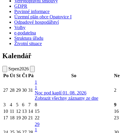
Veřejnoprávní smlouvy
GDPR
Povinné informace
Územní plán obce Opatovice I
Odpadové hospodářství
Volby
e-podatelna
Struktura úřadu
Životní situace
Kalendář
Srpen
2026
Po
Út
St
Čt
Pá
So
Ne
1
1
27
28
29
30
31
2
Noc pod kaplí 01. 08. 2026
Zobrazit všechny záznamy ze dne
3
4
5
6
7
8
9
10
11
12
13
14
15
16
17
18
19
20
21
22
23
29
1
24
25
26
27
28
30