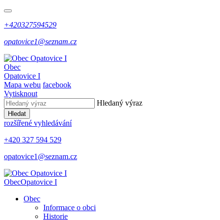
+420327594529
opatovice1@seznam.cz
Obec
Opatovice I
Mapa webu
facebook
Vytisknout
Hledaný výraz
Hledat
rozšířené vyhledávání
+420 327 594 529
opatovice1@seznam.cz
Obec
Opatovice I
Obec
Informace o obci
Historie