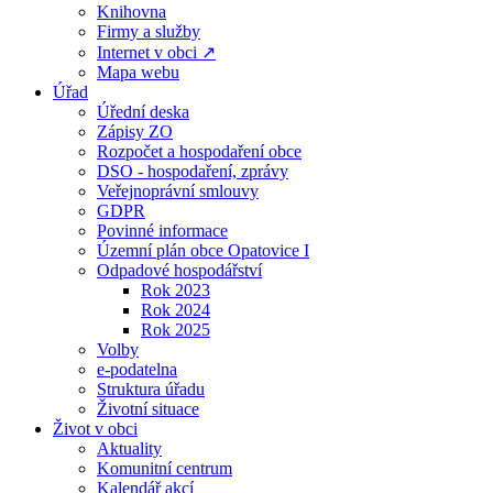
Knihovna
Firmy a služby
Internet v obci ↗
Mapa webu
Úřad
Úřední deska
Zápisy ZO
Rozpočet a hospodaření obce
DSO - hospodaření, zprávy
Veřejnoprávní smlouvy
GDPR
Povinné informace
Územní plán obce Opatovice I
Odpadové hospodářství
Rok 2023
Rok 2024
Rok 2025
Volby
e-podatelna
Struktura úřadu
Životní situace
Život v obci
Aktuality
Komunitní centrum
Kalendář akcí