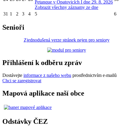
Petanque v Opatovicích I dne 29. 8. 2026
Zobrazit všechny záznamy ze dne
31
1
2
3
4
5
6
Senioři
Zjednodušená verze stránek nejen pro seniory
Přihlášení k odběru zpráv
Dostávejte
informace z našeho webu
prostřednictvím e-mailů
Chci se zaregistrovat
Mapová aplikace naší obce
Odstávky ČEZ