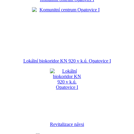
Lokální biokoridor KN 920 v k.ú. Opatovice I
Revitalizace návsi