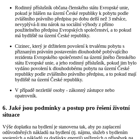
Rodinný příslušník občana členského státu Evropské unie,
pokud je hlášen na území České republiky k pobytu podle
zvláštního právního předpisu po dobu delší než 3 měsíce,
nevyplývá-li mu nárok na sociální výhody z přímo
použitelného předpisu Evropských společenství, a to pokud
má bydliště na území České republiky.
Cizinec, který je držitelem povolení k trvalému pobytu s
přiznaným právním postavením dlouhodobě pobývajícího
rezidenta Evropského společenství na území jiného členského
státu Evropské unie, a jeho rodinný příslušník, pokud jim bylo
vydáno povolení k dlouhodobému pobytu na území České
republiky podle zvláštního právního předpisu, a to pokud mají
bydliště na území České republiky.
V případě nezletilé osoby - zákonný zástupce nebo
opatrovník.
6. Jaké jsou podmínky a postup pro řešení životní
situace
Výše doplatku na bydlení je stanovena tak, aby po zaplacení
odůvodněných nákladů na bydlení (tj. nájmu, služeb s bydlením
spojených a nákladů za dodávky energií) snížených o příspěvek na