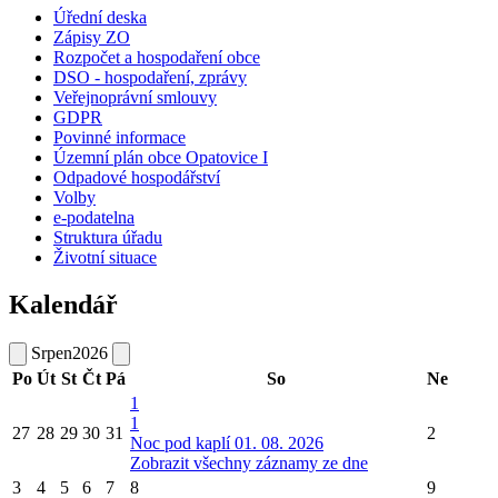
Úřední deska
Zápisy ZO
Rozpočet a hospodaření obce
DSO - hospodaření, zprávy
Veřejnoprávní smlouvy
GDPR
Povinné informace
Územní plán obce Opatovice I
Odpadové hospodářství
Volby
e-podatelna
Struktura úřadu
Životní situace
Kalendář
Srpen
2026
Po
Út
St
Čt
Pá
So
Ne
1
1
27
28
29
30
31
2
Noc pod kaplí 01. 08. 2026
Zobrazit všechny záznamy ze dne
3
4
5
6
7
8
9