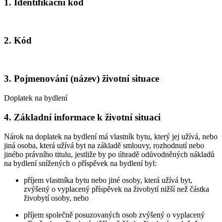
1. Identifikační kód
2. Kód
3. Pojmenování (název) životní situace
Doplatek na bydlení
4. Základní informace k životní situaci
Nárok na doplatek na bydlení má vlastník bytu, který jej užívá, nebo
jiná osoba, která užívá byt na základě smlouvy, rozhodnutí nebo
jiného právního titulu, jestliže by po úhradě odůvodněných nákladů
na bydlení snížených o příspěvek na bydlení byl:
příjem vlastníka bytu nebo jiné osoby, která užívá byt,
zvýšený o vyplacený příspěvek na živobytí nižší než částka
živobytí osoby, nebo
příjem společně posuzovaných osob zvýšený o vyplacený