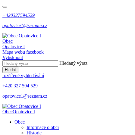
+420327594529
opatovice1@seznam.cz
Obec
Opatovice I
Mapa webu
facebook
Vytisknout
Hledaný výraz
Hledat
rozšířené vyhledávání
+420 327 594 529
opatovice1@seznam.cz
Obec
Opatovice I
Obec
Informace o obci
Historie