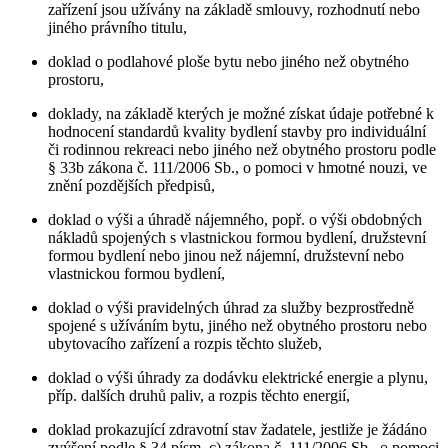
zařízení jsou užívány na základě smlouvy, rozhodnutí nebo
jiného právního titulu,
doklad o podlahové ploše bytu nebo jiného než obytného
prostoru,
doklady, na základě kterých je možné získat údaje potřebné k
hodnocení standardů kvality bydlení stavby pro individuální
či rodinnou rekreaci nebo jiného než obytného prostoru podle
§ 33b zákona č. 111/2006 Sb., o pomoci v hmotné nouzi, ve
znění pozdějších předpisů,
doklad o výši a úhradě nájemného, popř. o výši obdobných
nákladů spojených s vlastnickou formou bydlení, družstevní
formou bydlení nebo jinou než nájemní, družstevní nebo
vlastnickou formou bydlení,
doklad o výši pravidelných úhrad za služby bezprostředně
spojené s užíváním bytu, jiného než obytného prostoru nebo
ubytovacího zařízení a rozpis těchto služeb,
doklad o výši úhrady za dodávku elektrické energie a plynu,
příp. dalších druhů paliv, a rozpis těchto energií,
doklad prokazující zdravotní stav žadatele, jestliže je žádáno
zvýšení podle § 34 písm. c) zákona č. 111/2006 Sb., o pomoci