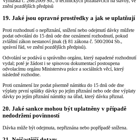
Vyhláška č. 268/2009 Sb., o technických požadavcích na stavby, ve
znění pozdějších předpisů
19. Jaké jsou opravné prostředky a jak se uplatňují
Proti rozhodnutí o nepřiznání, snížení nebo odejmutí dávky můžete
podat odvolání do 15 dnů ode dne oznámení rozhodnutí, pokud
zvláštní zákon nestanoví jinak (§ 81 zákona č. 500/2004 Sb.,
správní řád, ve znění pozdějších předpisů).
Odvolání se podává u správního orgánu, který napadené rozhodnutí
vydal; poté je žádost i se spisovou dokumentací postoupena
odvolacímu orgánu Ministerstva práce a sociálních věcí, který
následně rozhodne.
Proti oznámení lze podat písemně námitku do 15 dnů ode dne
výplaty první splátky dávky po jejím přiznání nebo ode dne výplaty
dávky po jejím přiznání námitky na úřad, který dávku přiznal.
20. Jaké sankce mohou být uplatněny v případě
nedodržení povinností
Dávka může být odejmuta, nepřiznána nebo popřípadě snížena.
21. Nejčastější dotazy