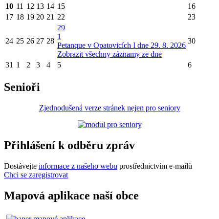
10
11
12
13
14
15
16
17
18
19
20
21
22
23
29
1
24
25
26
27
28
30
Petanque v Opatovicích I dne 29. 8. 2026
Zobrazit všechny záznamy ze dne
31
1
2
3
4
5
6
Senioři
Zjednodušená verze stránek nejen pro seniory
Přihlášení k odběru zpráv
Dostávejte
informace z našeho webu
prostřednictvím e-mailů
Chci se zaregistrovat
Mapová aplikace naší obce