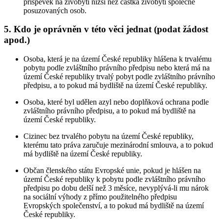
příspěvek na živobytí nižší než částka živobytí společně
posuzovaných osob.
5. Kdo je oprávněn v této věci jednat (podat žádost
apod.)
Osoba, která je na území České republiky hlášena k trvalému
pobytu podle zvláštního právního předpisu nebo která má na
území České republiky trvalý pobyt podle zvláštního právního
předpisu, a to pokud má bydliště na území České republiky.
Osoba, které byl udělen azyl nebo doplňková ochrana podle
zvláštního právního předpisu, a to pokud má bydliště na
území České republiky.
Cizinec bez trvalého pobytu na území České republiky,
kterému tato práva zaručuje mezinárodní smlouva, a to pokud
má bydliště na území České republiky.
Občan členského státu Evropské unie, pokud je hlášen na
území České republiky k pobytu podle zvláštního právního
předpisu po dobu delší než 3 měsíce, nevyplývá-li mu nárok
na sociální výhody z přímo použitelného předpisu
Evropských společenství, a to pokud má bydliště na území
České republiky.