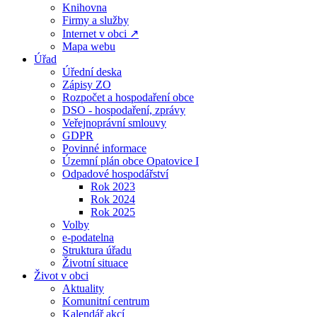
Knihovna
Firmy a služby
Internet v obci ↗
Mapa webu
Úřad
Úřední deska
Zápisy ZO
Rozpočet a hospodaření obce
DSO - hospodaření, zprávy
Veřejnoprávní smlouvy
GDPR
Povinné informace
Územní plán obce Opatovice I
Odpadové hospodářství
Rok 2023
Rok 2024
Rok 2025
Volby
e-podatelna
Struktura úřadu
Životní situace
Život v obci
Aktuality
Komunitní centrum
Kalendář akcí