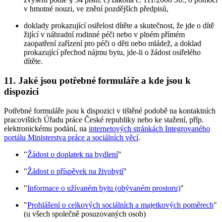
v hmotné nouzi, ve znění pozdějších předpisů,
doklady prokazující osiřelost dítěte a skutečnost, že jde o dítě
žijící v náhradní rodinné péči nebo v plném přímém
zaopatření zařízení pro péči o děti nebo mládež, a doklad
prokazující přechod nájmu bytu, jde-li o žádost osiřelého
dítěte.
11. Jaké jsou potřebné formuláře a kde jsou k
dispozici
Potřebné formuláře jsou k dispozici v tištěné podobě na kontaktních
pracovištích Úřadu práce České republiky nebo ke stažení, příp.
elektronickému podání, na
internetových stránkách Integrovaného
portálu Ministerstva práce a sociálních věcí
.
"
Žádost o doplatek na bydlení
"
"
Žádost o příspěvek na živobytí
"
"
Informace o užívaném bytu (obývaném prostoru)
"
"
Prohlášení o celkových sociálních a majetkových poměrech
"
(u všech společně posuzovaných osob)