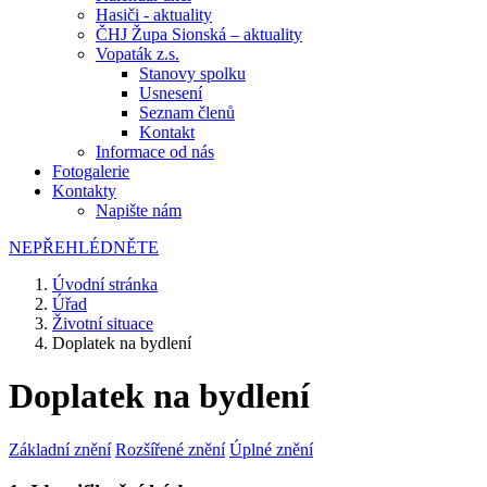
Hasiči - aktuality
ČHJ Župa Sionská – aktuality
Vopaták z.s.
Stanovy spolku
Usnesení
Seznam členů
Kontakt
Informace od nás
Fotogalerie
Kontakty
Napište nám
NEPŘEHLÉDNĚTE
Úvodní stránka
Úřad
Životní situace
Doplatek na bydlení
Doplatek na bydlení
Základní znění
Rozšířené znění
Úplné znění