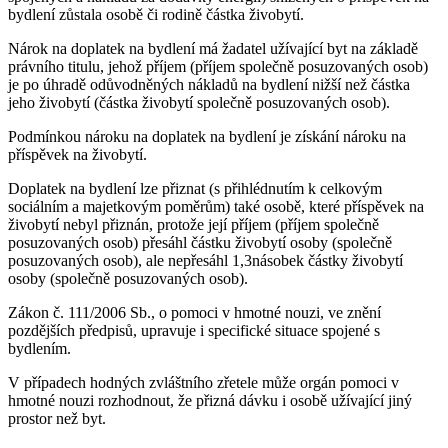
bydlení zůstala osobě či rodině částka živobytí.
Nárok na doplatek na bydlení má žadatel užívající byt na základě
právního titulu, jehož příjem (příjem společně posuzovaných osob)
je po úhradě odůvodněných nákladů na bydlení nižší než částka
jeho živobytí (částka živobytí společně posuzovaných osob).
Podmínkou nároku na doplatek na bydlení je získání nároku na
příspěvek na živobytí.
Doplatek na bydlení lze přiznat (s přihlédnutím k celkovým
sociálním a majetkovým poměrům) také osobě, které příspěvek na
živobytí nebyl přiznán, protože její příjem (příjem společně
posuzovaných osob) přesáhl částku živobytí osoby (společně
posuzovaných osob), ale nepřesáhl 1,3násobek částky živobytí
osoby (společně posuzovaných osob).
Zákon č. 111/2006 Sb., o pomoci v hmotné nouzi, ve znění
pozdějších předpisů, upravuje i specifické situace spojené s
bydlením.
V případech hodných zvláštního zřetele může orgán pomoci v
hmotné nouzi rozhodnout, že přizná dávku i osobě užívající jiný
prostor než byt.