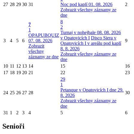
27
28
29
30
31
Noc pod kaplí 01. 08. 2026
2
Zobrazit všechny záznamy ze
dne
8
7
2
1
Turnaj v nohejbale 08. 08. 2026
OPAPUBQUIZ
v Opatovicích I
Disco Siera v
3
4
5
6
07. 08. 2026
9
Opatovicích I v areálu pod kaplí
Zobrazit
8. 8. 2026
všechny
Zobrazit všechny záznamy ze
záznamy ze dne
dne
10
11
12
13
14
15
16
17
18
19
20
21
22
23
29
1
Petanque v Opatovicích I dne 29.
24
25
26
27
28
30
8. 2026
Zobrazit všechny záznamy ze
dne
31
1
2
3
4
5
6
Senioři