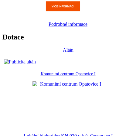
Podrobné informace
Dotace
Altán
Komunitní centrum Opatovice I
Lokální biokoridor KN 920 v k.ú. Opatovice I