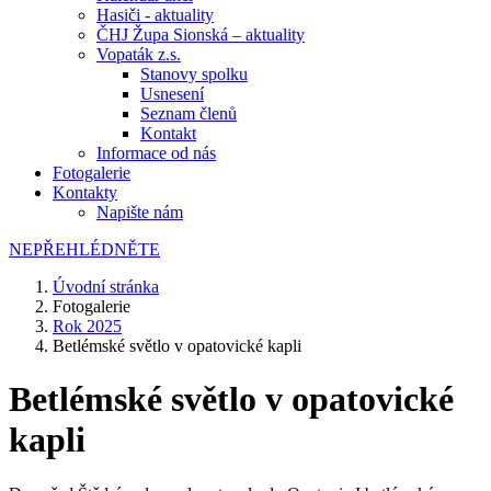
Hasiči - aktuality
ČHJ Župa Sionská – aktuality
Vopaták z.s.
Stanovy spolku
Usnesení
Seznam členů
Kontakt
Informace od nás
Fotogalerie
Kontakty
Napište nám
NEPŘEHLÉDNĚTE
Úvodní stránka
Fotogalerie
Rok 2025
Betlémské světlo v opatovické kapli
Betlémské světlo v opatovické
kapli