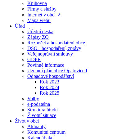
Knihovna
Firmy a služby
Internet v obci ↗
Mapa webu
Úřad
Úřední deska
Zápisy ZO
Rozpočet a hospodaření obce
DSO - hospodaření, zprávy
Veřejnoprávní smlouvy
GDPR
Povinné informace
Územní plán obce Opatovice I
Odpadové hospodářství
Rok 2023
Rok 2024
Rok 2025
Volby
e-podatelna
Struktura úřadu
Životní situace
Život v obci
Aktuality
Komunitní centrum
Kalendář akcí