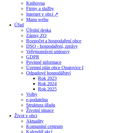
Knihovna
Firmy a služby
Internet v obci ↗
Mapa webu
Úřad
Úřední deska
Zápisy ZO
Rozpočet a hospodaření obce
DSO - hospodaření, zprávy
Veřejnoprávní smlouvy
GDPR
Povinné informace
Územní plán obce Opatovice I
Odpadové hospodářství
Rok 2023
Rok 2024
Rok 2025
Volby
e-podatelna
Struktura úřadu
Životní situace
Život v obci
Aktuality
Komunitní centrum
Kalendář akcí