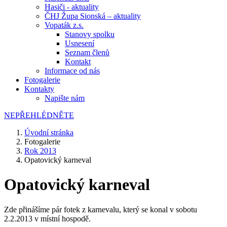
Hasiči - aktuality
ČHJ Župa Sionská – aktuality
Vopaták z.s.
Stanovy spolku
Usnesení
Seznam členů
Kontakt
Informace od nás
Fotogalerie
Kontakty
Napište nám
NEPŘEHLÉDNĚTE
Úvodní stránka
Fotogalerie
Rok 2013
Opatovický karneval
Opatovický karneval
Zde přinášíme pár fotek z karnevalu, který se konal v sobotu
2.2.2013 v místní hospodě.