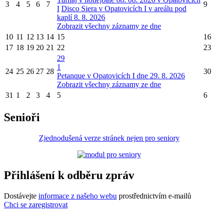
3
4
5
6
7
9
I
Disco Siera v Opatovicích I v areálu pod
kaplí 8. 8. 2026
Zobrazit všechny záznamy ze dne
10
11
12
13
14
15
16
17
18
19
20
21
22
23
29
1
24
25
26
27
28
30
Petanque v Opatovicích I dne 29. 8. 2026
Zobrazit všechny záznamy ze dne
31
1
2
3
4
5
6
Senioři
Zjednodušená verze stránek nejen pro seniory
Přihlášení k odběru zpráv
Dostávejte
informace z našeho webu
prostřednictvím e-mailů
Chci se zaregistrovat