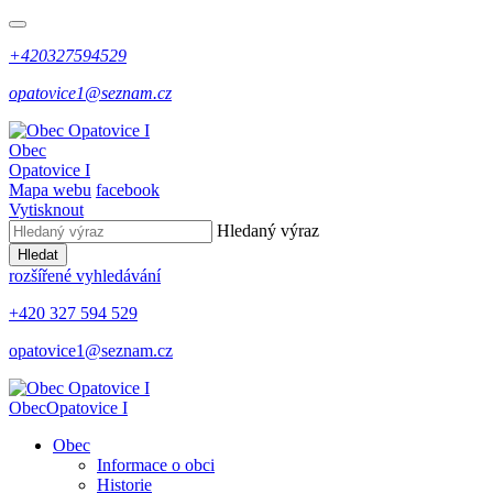
+420327594529
opatovice1@seznam.cz
Obec
Opatovice I
Mapa webu
facebook
Vytisknout
Hledaný výraz
Hledat
rozšířené vyhledávání
+420 327 594 529
opatovice1@seznam.cz
Obec
Opatovice I
Obec
Informace o obci
Historie