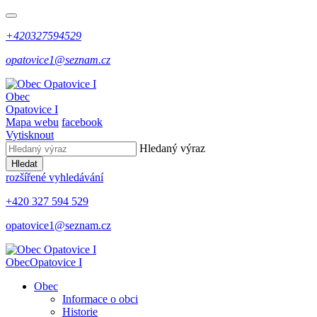
+420327594529
opatovice1@seznam.cz
Obec
Opatovice I
Mapa webu
facebook
Vytisknout
Hledaný výraz
Hledat
rozšířené vyhledávání
+420 327 594 529
opatovice1@seznam.cz
Obec
Opatovice I
Obec
Informace o obci
Historie