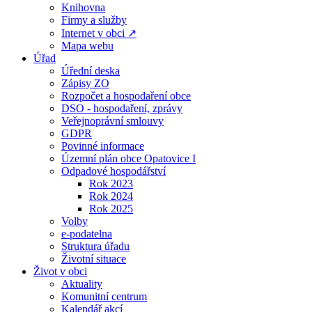
Knihovna
Firmy a služby
Internet v obci ↗
Mapa webu
Úřad
Úřední deska
Zápisy ZO
Rozpočet a hospodaření obce
DSO - hospodaření, zprávy
Veřejnoprávní smlouvy
GDPR
Povinné informace
Územní plán obce Opatovice I
Odpadové hospodářství
Rok 2023
Rok 2024
Rok 2025
Volby
e-podatelna
Struktura úřadu
Životní situace
Život v obci
Aktuality
Komunitní centrum
Kalendář akcí