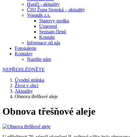
Hasiči - aktuality
ČHJ Župa Sionská – aktuality
Vopaták z.s.
Stanovy spolku
Usnesení
Seznam členů
Kontakt
Informace od nás
Fotogalerie
Kontakty
Napište nám
NEPŘEHLÉDNĚTE
Úvodní stránka
Život v obci
Aktuality
Obnova třešňové aleje
Obnova třešňové aleje
U příležitosti 70. výročí ukončení II. světové války byla obnovena