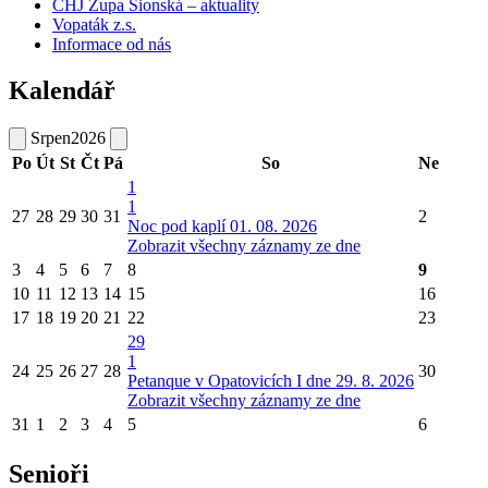
ČHJ Župa Sionská – aktuality
Vopaták z.s.
Informace od nás
Kalendář
Srpen
2026
Po
Út
St
Čt
Pá
So
Ne
1
1
27
28
29
30
31
2
Noc pod kaplí 01. 08. 2026
Zobrazit všechny záznamy ze dne
3
4
5
6
7
8
9
10
11
12
13
14
15
16
17
18
19
20
21
22
23
29
1
24
25
26
27
28
30
Petanque v Opatovicích I dne 29. 8. 2026
Zobrazit všechny záznamy ze dne
31
1
2
3
4
5
6
Senioři