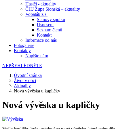
Hasiči - aktuality
ČHJ Župa Sionská – aktuality
Vopaták z.s.
Stanovy spolku
Usnesení
Seznam členů
Kontakt
Informace od nás
Fotogalerie
Kontakty
Napište nám
NEPŘEHLÉDNĚTE
Úvodní stránka
Život v obci
Aktuality
Nová vývěska u kapličky
Nová vývěska u kapličky
Vedle kapličky byla instalována nová vývěska, která nahradila