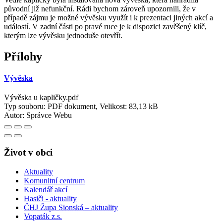
původní již nefunkční. Rádi bychom zároveň upozornili, že v
případě zájmu je možné vývěsku využít i k prezentaci jiných akcí a
událostí. V zadní části po pravé ruce je k dispozici zavěšený klíč,
kterým lze vývěsku jednoduše otevřít.
Přílohy
Vývěska
Vývěska u kapličky.pdf
Typ souboru: PDF dokument, Velikost: 83,13 kB
Autor:
Správce Webu
Život v obci
Aktuality
Komunitní centrum
Kalendář akcí
Hasiči - aktuality
ČHJ Župa Sionská – aktuality
Vopaták z.s.