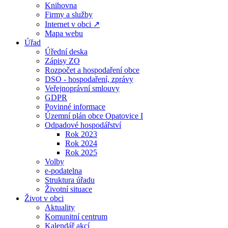
Knihovna
Firmy a služby
Internet v obci ↗
Mapa webu
Úřad
Úřední deska
Zápisy ZO
Rozpočet a hospodaření obce
DSO - hospodaření, zprávy
Veřejnoprávní smlouvy
GDPR
Povinné informace
Územní plán obce Opatovice I
Odpadové hospodářství
Rok 2023
Rok 2024
Rok 2025
Volby
e-podatelna
Struktura úřadu
Životní situace
Život v obci
Aktuality
Komunitní centrum
Kalendář akcí