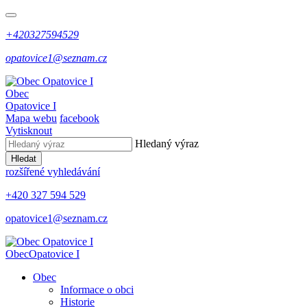
+420327594529
opatovice1@seznam.cz
Obec
Opatovice I
Mapa webu
facebook
Vytisknout
Hledaný výraz
Hledat
rozšířené vyhledávání
+420 327 594 529
opatovice1@seznam.cz
Obec
Opatovice I
Obec
Informace o obci
Historie