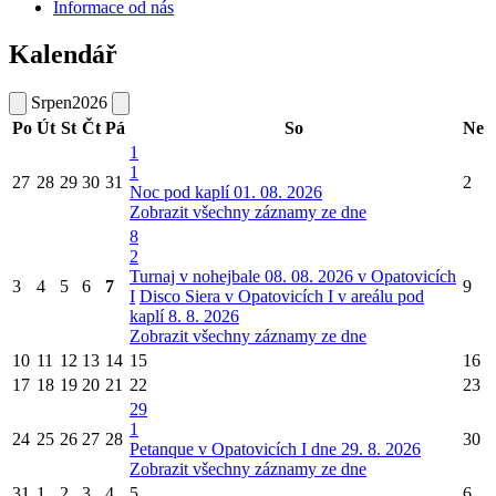
Informace od nás
Kalendář
Srpen
2026
Po
Út
St
Čt
Pá
So
Ne
1
1
27
28
29
30
31
2
Noc pod kaplí 01. 08. 2026
Zobrazit všechny záznamy ze dne
8
2
Turnaj v nohejbale 08. 08. 2026 v Opatovicích
3
4
5
6
7
9
I
Disco Siera v Opatovicích I v areálu pod
kaplí 8. 8. 2026
Zobrazit všechny záznamy ze dne
10
11
12
13
14
15
16
17
18
19
20
21
22
23
29
1
24
25
26
27
28
30
Petanque v Opatovicích I dne 29. 8. 2026
Zobrazit všechny záznamy ze dne
31
1
2
3
4
5
6