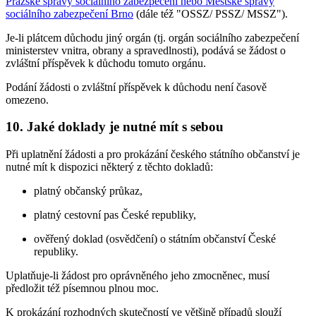
Pražské správy sociálního zabezpečení nebo Městské správy
sociálního zabezpečení Brno
(dále též "OSSZ/ PSSZ/ MSSZ").
Je-li plátcem důchodu jiný orgán (tj. orgán sociálního zabezpečení
ministerstev vnitra, obrany a spravedlnosti), podává se žádost o
zvláštní příspěvek k důchodu tomuto orgánu.
Podání žádosti o zvláštní příspěvek k důchodu není časově
omezeno.
10. Jaké doklady je nutné mít s sebou
Při uplatnění žádosti a pro prokázání českého státního občanství je
nutné mít k dispozici některý z těchto dokladů:
platný občanský průkaz,
platný cestovní pas České republiky,
ověřený doklad (osvědčení) o státním občanství České
republiky.
Uplatňuje-li žádost pro oprávněného jeho zmocněnec, musí
předložit též písemnou plnou moc.
K prokázání rozhodných skutečností ve většině případů slouží