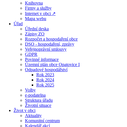
Knihovna
Firmy a služby
Internet v obci ↗
Mapa webu
Úřad
Úřední deska
Zápisy ZO
Rozpočet a hospodaření obce
DSO - hospodaření, zprávy
Veřejnoprávní smlouvy
GDPR
Povinné informace
Územní plán obce Opatovice I
Odpadové hospodářství
Rok 2023
Rok 2024
Rok 2025
Volby
e-podatelna
Struktura úřadu
Životní situace
Život v obci
Aktuality
Komunitní centrum
Kalendář akcí