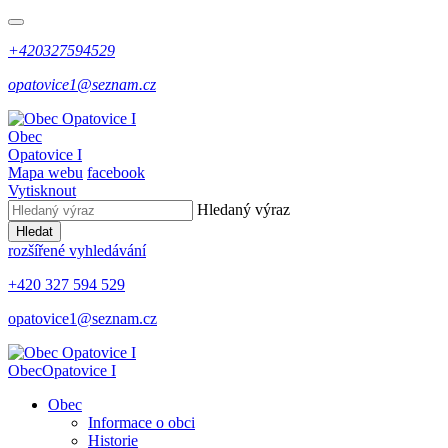
+420327594529
opatovice1@seznam.cz
Obec
Opatovice I
Mapa webu
facebook
Vytisknout
Hledaný výraz
Hledat
rozšířené vyhledávání
+420 327 594 529
opatovice1@seznam.cz
Obec
Opatovice I
Obec
Informace o obci
Historie