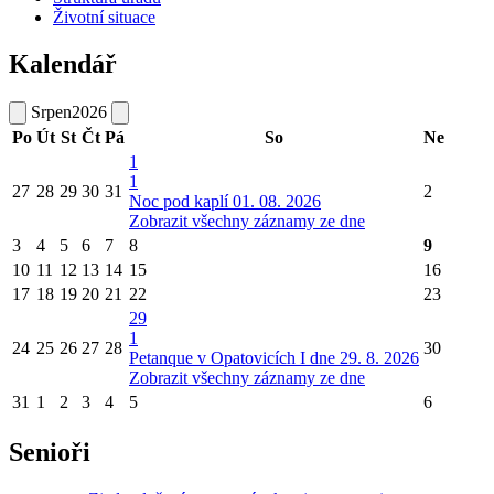
Životní situace
Kalendář
Srpen
2026
Po
Út
St
Čt
Pá
So
Ne
1
1
27
28
29
30
31
2
Noc pod kaplí 01. 08. 2026
Zobrazit všechny záznamy ze dne
3
4
5
6
7
8
9
10
11
12
13
14
15
16
17
18
19
20
21
22
23
29
1
24
25
26
27
28
30
Petanque v Opatovicích I dne 29. 8. 2026
Zobrazit všechny záznamy ze dne
31
1
2
3
4
5
6
Senioři