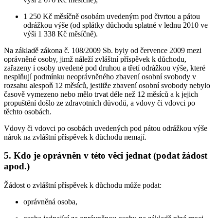
1 250 Kč měsíčně osobám uvedeným pod čtvrtou a pátou
odrážkou výše (od splátky důchodu splatné v lednu 2010 ve
výši 1 338 Kč měsíčně).
Na základě zákona č. 108/2009 Sb. byly od července 2009 mezi
oprávněné osoby, jimž náleží zvláštní příspěvek k důchodu,
zařazeny i osoby uvedené pod druhou a třetí odrážkou výše, které
nesplňují podmínku neoprávněného zbavení osobní svobody v
rozsahu alespoň 12 měsíců, jestliže zbavení osobní svobody nebylo
časově vymezeno nebo mělo trvat déle než 12 měsíců a k jejich
propuštění došlo ze zdravotních důvodů, a vdovy či vdovci po
těchto osobách.
Vdovy či vdovci po osobách uvedených pod pátou odrážkou výše
nárok na zvláštní příspěvek k důchodu nemají.
5. Kdo je oprávněn v této věci jednat (podat žádost
apod.)
Žádost o zvláštní příspěvek k důchodu může podat:
oprávněná osoba,