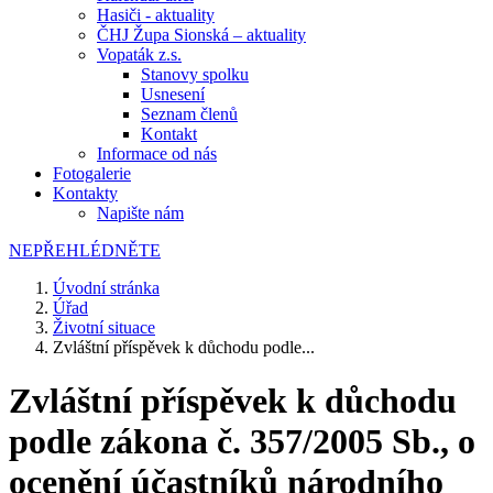
Hasiči - aktuality
ČHJ Župa Sionská – aktuality
Vopaták z.s.
Stanovy spolku
Usnesení
Seznam členů
Kontakt
Informace od nás
Fotogalerie
Kontakty
Napište nám
NEPŘEHLÉDNĚTE
Úvodní stránka
Úřad
Životní situace
Zvláštní příspěvek k důchodu podle...
Zvláštní příspěvek k důchodu
podle zákona č. 357/2005 Sb., o
ocenění účastníků národního