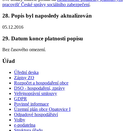
pracovišť České správy sociálního zabezpečení
.
28. Popis byl naposledy aktualizován
05.12.2016
29. Datum konce platnosti popisu
Bez časového omezení.
Úřad
Úřední deska
Zápisy ZO
Rozpočet a hospodaření obce
DSO - hospodaření, zprávy
Veřejnoprávní smlouvy
GDPR
Povinné informace
Územní plán obce Opatovice I
Odpadové hospodářství
Volby
e-podatelna
Struktura úřadu