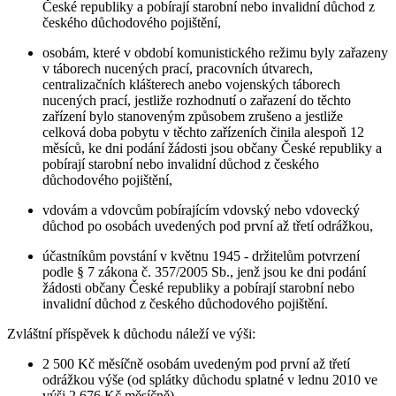
České republiky a pobírají starobní nebo invalidní důchod z
českého důchodového pojištění,
osobám, které v období komunistického režimu byly zařazeny
v táborech nucených prací, pracovních útvarech,
centralizačních klášterech anebo vojenských táborech
nucených prací, jestliže rozhodnutí o zařazení do těchto
zařízení bylo stanoveným způsobem zrušeno a jestliže
celková doba pobytu v těchto zařízeních činila alespoň 12
měsíců, ke dni podání žádosti jsou občany České republiky a
pobírají starobní nebo invalidní důchod z českého
důchodového pojištění,
vdovám a vdovcům pobírajícím vdovský nebo vdovecký
důchod po osobách uvedených pod první až třetí odrážkou,
účastníkům povstání v květnu 1945 - držitelům potvrzení
podle § 7 zákona č. 357/2005 Sb., jenž jsou ke dni podání
žádosti občany České republiky a pobírají starobní nebo
invalidní důchod z českého důchodového pojištění.
Zvláštní příspěvek k důchodu náleží ve výši:
2 500 Kč měsíčně osobám uvedeným pod první až třetí
odrážkou výše (od splátky důchodu splatné v lednu 2010 ve
výši 2 676 Kč měsíčně),