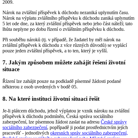
2009.
Nárok na zvláštní příspěvek k důchodu nezaniká uplynutím času.
Nárok na výplatu zvláštního příspěvku k důchodu zaniká uplynutím
5 let ode dne, za který zvláštní příspěvek nebo jeho část náleží; tato
lhůta neplyne po dobu řízení o zvláštním příspěvku k důchodu.
Při souběhu nároků (tj. v případě, že žadatel by měl nárok na
zvláštní příspěvek k důchodu z více různých důvodů) se vyplácí
pouze jeden zvláštní příspěvek, a to ten, který je vyšší.
7. Jakým způsobem můžete zahájit řešení životní
situace
Řízení lze zahájit pouze na podkladě písemné žádosti podané
některou z osob uvedených v bodě 05.
8. Na které instituci životní situaci řešit
Je-li plátcem důchodu, jehož výplatou je vznik nároku na zvláštní
příspěvek k důchodu podmíněn, Česká správa sociálního
zabezpečení, lze písemnou žádost zaslat na adresu
České správy
sociálního zabezpečení
, popřípadě ji podat prostřednictvím jejích
pracovišť - jednotlivých
okresních správ sociálního zabezpečení,