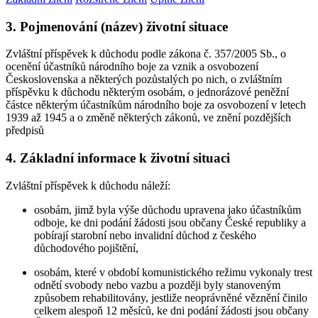
3. Pojmenování (název) životní situace
Zvláštní příspěvek k důchodu podle zákona č. 357/2005 Sb., o
ocenění účastníků národního boje za vznik a osvobození
Československa a některých pozůstalých po nich, o zvláštním
příspěvku k důchodu některým osobám, o jednorázové peněžní
částce některým účastníkům národního boje za osvobození v letech
1939 až 1945 a o změně některých zákonů, ve znění pozdějších
předpisů
4. Základní informace k životní situaci
Zvláštní příspěvek k důchodu náleží:
osobám, jimž byla výše důchodu upravena jako účastníkům
odboje, ke dni podání žádosti jsou občany České republiky a
pobírají starobní nebo invalidní důchod z českého
důchodového pojištění,
osobám, které v období komunistického režimu vykonaly trest
odnětí svobody nebo vazbu a později byly stanoveným
způsobem rehabilitovány, jestliže neoprávněné věznění činilo
celkem alespoň 12 měsíců, ke dni podání žádosti jsou občany