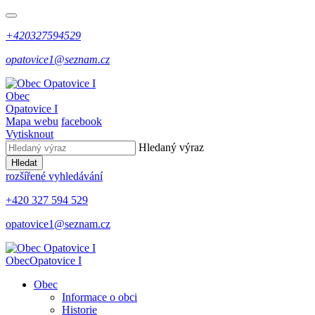
+420327594529
opatovice1@seznam.cz
Obec
Opatovice I
Mapa webu
facebook
Vytisknout
Hledaný výraz
Hledat
rozšířené vyhledávání
+420 327 594 529
opatovice1@seznam.cz
Obec
Opatovice I
Obec
Informace o obci
Historie