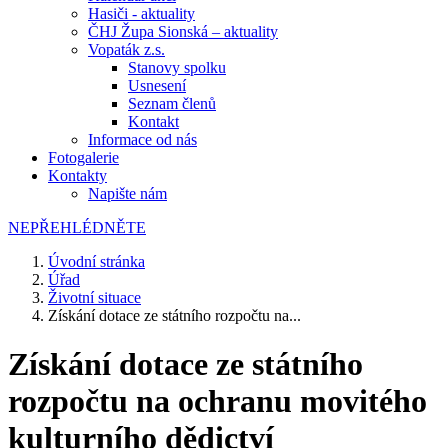
Hasiči - aktuality
ČHJ Župa Sionská – aktuality
Vopaták z.s.
Stanovy spolku
Usnesení
Seznam členů
Kontakt
Informace od nás
Fotogalerie
Kontakty
Napište nám
NEPŘEHLÉDNĚTE
Úvodní stránka
Úřad
Životní situace
Získání dotace ze státního rozpočtu na...
Získání dotace ze státního
rozpočtu na ochranu movitého
kulturního dědictví