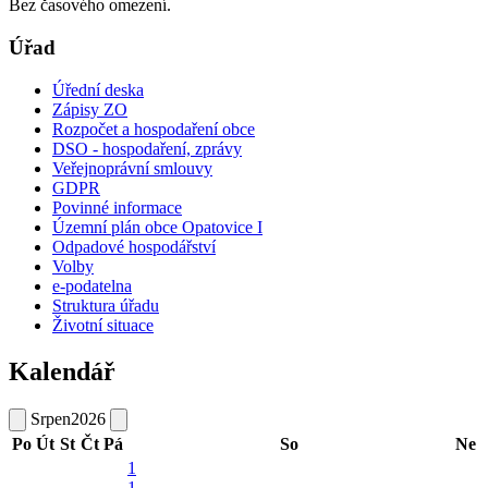
Bez časového omezení.
Úřad
Úřední deska
Zápisy ZO
Rozpočet a hospodaření obce
DSO - hospodaření, zprávy
Veřejnoprávní smlouvy
GDPR
Povinné informace
Územní plán obce Opatovice I
Odpadové hospodářství
Volby
e-podatelna
Struktura úřadu
Životní situace
Kalendář
Srpen
2026
Po
Út
St
Čt
Pá
So
Ne
1
1