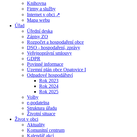
Knihovna
Firmy a služby
Internet v obci ↗
Mapa webu
Úřad
Úřední deska
Zápisy ZO
Rozpočet a hospodaření obce
DSO - hospodaření, zprávy
Veřejnoprávní smlouvy
GDPR
Povinné informace
Územní plán obce Opatovice I
Odpadové hospodářství
Rok 2023
Rok 2024
Rok 2025
Volby
e-podatelna
Struktura úřadu
Životní situace
Život v obci
Aktuality
Komunitní centrum
Kalendář akcí