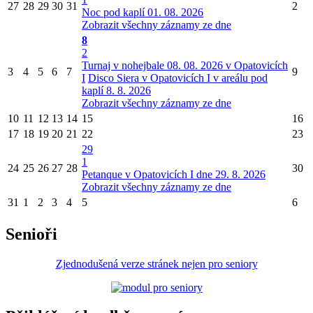
27
28
29
30
31
2
Noc pod kaplí 01. 08. 2026
Zobrazit všechny záznamy ze dne
8
2
Turnaj v nohejbale 08. 08. 2026 v Opatovicích
3
4
5
6
7
9
I
Disco Siera v Opatovicích I v areálu pod
kaplí 8. 8. 2026
Zobrazit všechny záznamy ze dne
10
11
12
13
14
15
16
17
18
19
20
21
22
23
29
1
24
25
26
27
28
30
Petanque v Opatovicích I dne 29. 8. 2026
Zobrazit všechny záznamy ze dne
31
1
2
3
4
5
6
Senioři
Zjednodušená verze stránek nejen pro seniory