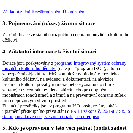
Základní znění
Rozšířené znění
Úplné znění
3. Pojmenování (název) životní situace
Získání dotace ze státního rozpočtu na ochranu movitého kulturního
dědictví
4. Základní informace k životní situaci
Dotace jsou poskytovány z
programu Integrovaný systém ochrany
movitého kulturního dědictví
(dále jen "program ISO"), a to na
zabezpečení objektů, v nichž jsou uloženy předměty movitého
kulturního dědictví, na evidenci a dokumentaci, na akvizice
předmětů kulturní povahy mimořádného významu do sbírek
zapsaných v centrální evidenci sbírek nebo pro doplnění
mobilárních fondů hradů a zámků a na preventivní ochranu sbírek
proti nepříznivým vlivům prostředí.
Finanční prostředky jsou z programu ISO poskytovány také k
uplatnění předkupního práva státu dle
§ 13 zákona č. 20/1987 Sb., o
státní památkové péči, ve znění pozdějších předpisů
.
5. Kdo je oprávněn v této věci jednat (podat žádost