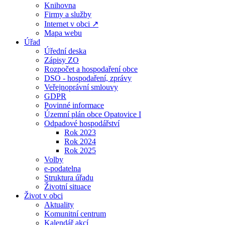
Knihovna
Firmy a služby
Internet v obci ↗
Mapa webu
Úřad
Úřední deska
Zápisy ZO
Rozpočet a hospodaření obce
DSO - hospodaření, zprávy
Veřejnoprávní smlouvy
GDPR
Povinné informace
Územní plán obce Opatovice I
Odpadové hospodářství
Rok 2023
Rok 2024
Rok 2025
Volby
e-podatelna
Struktura úřadu
Životní situace
Život v obci
Aktuality
Komunitní centrum
Kalendář akcí