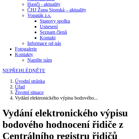
Hasiči - aktuality
ČHJ Župa Sionská – aktuality
Vopaták z.s.
Stanovy spolku
Usnesení
Seznam členů
Kontakt
Informace od nás
Fotogalerie
Kontakty
Napište nám
NEPŘEHLÉDNĚTE
Úvodní stránka
Úřad
Životní situace
Vydání elektronického výpisu bodového...
Vydání elektronického výpisu
bodového hodnocení řidiče z
Centrálního registru řidičů