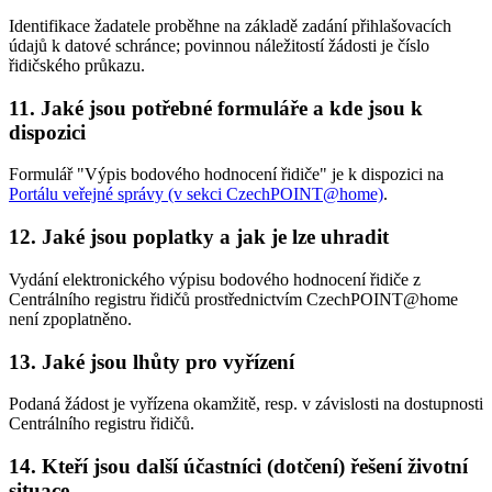
Identifikace žadatele proběhne na základě zadání přihlašovacích
údajů k datové schránce; povinnou náležitostí žádosti je číslo
řidičského průkazu.
11. Jaké jsou potřebné formuláře a kde jsou k
dispozici
Formulář "Výpis bodového hodnocení řidiče" je k dispozici na
Portálu veřejné správy (v sekci CzechPOINT@home)
.
12. Jaké jsou poplatky a jak je lze uhradit
Vydání elektronického výpisu bodového hodnocení řidiče z
Centrálního registru řidičů prostřednictvím CzechPOINT@home
není zpoplatněno.
13. Jaké jsou lhůty pro vyřízení
Podaná žádost je vyřízena okamžitě, resp. v závislosti na dostupnosti
Centrálního registru řidičů.
14. Kteří jsou další účastníci (dotčení) řešení životní
situace