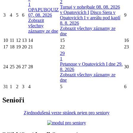
2
1
Turnaj v nohejbale 08. 08. 2026
OPAPUBQUIZ
v Opatovicích I
Disco Siera v
3
4
5
6
07. 08. 2026
9
Opatovicích I v areálu pod kaplí
Zobrazit
8. 8. 2026
všechny
Zobrazit všechny záznamy ze
záznamy ze dne
dne
10
11
12
13
14
15
16
17
18
19
20
21
22
23
29
1
Petanque v Opatovicích I dne 29.
24
25
26
27
28
30
8. 2026
Zobrazit všechny záznamy ze
dne
31
1
2
3
4
5
6
Senioři
Zjednodušená verze stránek nejen pro seniory