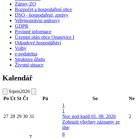
Zápisy ZO
Rozpočet a hospodaření obce
DSO - hospodaření, zprávy
Veřejnoprávní smlouvy
GDPR
Povinné informace
Územní plán obce Opatovice I
Odpadové hospodářství
Volby
e-podatelna
Struktura úřadu
Životní situace
Kalendář
Srpen
2026
Po
Út
St
Čt
Pá
So
Ne
1
1
27
28
29
30
31
Noc pod kaplí 01. 08. 2026
2
Zobrazit všechny záznamy ze
dne
8
7