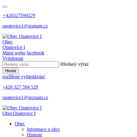
+420327594529
opatovice1@seznam.cz
Obec
Opatovice I
Mapa webu
facebook
Vytisknout
Hledaný výraz
Hledat
rozšířené vyhledávání
+420 327 594 529
opatovice1@seznam.cz
Obec
Opatovice I
Obec
Informace o obci
Historie