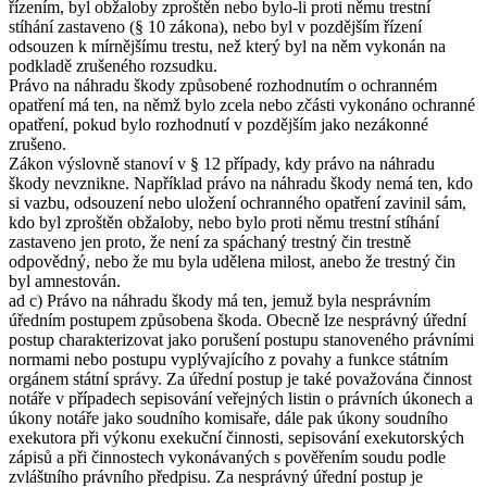
řízením, byl obžaloby zproštěn nebo bylo-li proti němu trestní
stíhání zastaveno (§ 10 zákona), nebo byl v pozdějším řízení
odsouzen k mírnějšímu trestu, než který byl na něm vykonán na
podkladě zrušeného rozsudku.
Právo na náhradu škody způsobené rozhodnutím o ochranném
opatření má ten, na němž bylo zcela nebo zčásti vykonáno ochranné
opatření, pokud bylo rozhodnutí v pozdějším jako nezákonné
zrušeno.
Zákon výslovně stanoví v § 12 případy, kdy právo na náhradu
škody nevznikne. Například právo na náhradu škody nemá ten, kdo
si vazbu, odsouzení nebo uložení ochranného opatření zavinil sám,
kdo byl zproštěn obžaloby, nebo bylo proti němu trestní stíhání
zastaveno jen proto, že není za spáchaný trestný čin trestně
odpovědný, nebo že mu byla udělena milost, anebo že trestný čin
byl amnestován.
ad c) Právo na náhradu škody má ten, jemuž byla nesprávním
úředním postupem způsobena škoda. Obecně lze nesprávný úřední
postup charakterizovat jako porušení postupu stanoveného právními
normami nebo postupu vyplývajícího z povahy a funkce státním
orgánem státní správy. Za úřední postup je také považována činnost
notáře v případech sepisování veřejných listin o právních úkonech a
úkony notáře jako soudního komisaře, dále pak úkony soudního
exekutora při výkonu exekuční činnosti, sepisování exekutorských
zápisů a při činnostech vykonávaných s pověřením soudu podle
zvláštního právního předpisu. Za nesprávný úřední postup je