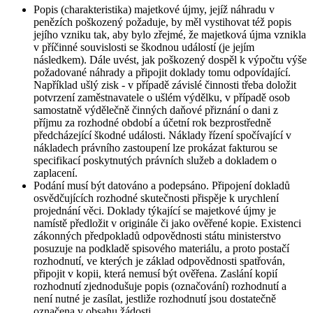
Popis (charakteristika) majetkové újmy, jejíž náhradu v
penězích poškozený požaduje, by měl vystihovat též popis
jejího vzniku tak, aby bylo zřejmé, že majetková újma vznikla
v příčinné souvislosti se škodnou událostí (je jejím
následkem). Dále uvést, jak poškozený dospěl k výpočtu výše
požadované náhrady a připojit doklady tomu odpovídající.
Například ušlý zisk - v případě závislé činnosti třeba doložit
potvrzení zaměstnavatele o ušlém výdělku, v případě osob
samostatně výdělečně činných daňové přiznání o dani z
příjmu za rozhodné období a účetní rok bezprostředně
předcházející škodné události. Náklady řízení spočívající v
nákladech právního zastoupení lze prokázat fakturou se
specifikací poskytnutých právních služeb a dokladem o
zaplacení.
Podání musí být datováno a podepsáno. Připojení dokladů
osvědčujících rozhodné skutečnosti přispěje k urychlení
projednání věci. Doklady týkající se majetkové újmy je
namístě předložit v originále či jako ověřené kopie. Existenci
zákonných předpokladů odpovědnosti státu ministerstvo
posuzuje na podkladě spisového materiálu, a proto postačí
rozhodnutí, ve kterých je základ odpovědnosti spatřován,
připojit v kopii, která nemusí být ověřena. Zaslání kopií
rozhodnutí zjednodušuje popis (označování) rozhodnutí a
není nutné je zasílat, jestliže rozhodnutí jsou dostatečně
označena v obsahu žádosti.