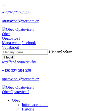
+420327594529
opatovice1@seznam.cz
Obec
Opatovice I
Mapa webu
facebook
Vytisknout
Hledaný výraz
Hledat
rozšířené vyhledávání
+420 327 594 529
opatovice1@seznam.cz
Obec
Opatovice I
Obec
Informace o obci
Historie