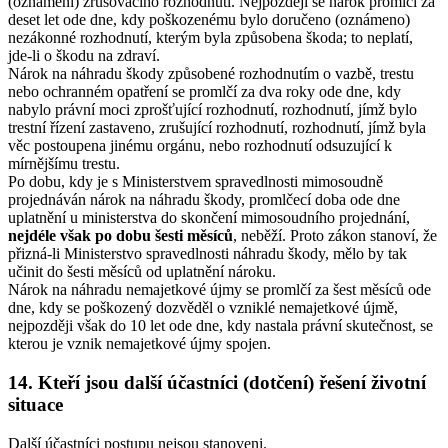
(oznámení) zrušovacího rozhodnutí. Nejpozději se nárok promlčí za
deset let ode dne, kdy poškozenému bylo doručeno (oznámeno)
nezákonné rozhodnutí, kterým byla způsobena škoda; to neplatí,
jde-li o škodu na zdraví.
Nárok na náhradu škody způsobené rozhodnutím o vazbě, trestu
nebo ochranném opatření se promlčí za dva roky ode dne, kdy
nabylo právní moci zprošťující rozhodnutí, rozhodnutí, jímž bylo
trestní řízení zastaveno, zrušující rozhodnutí, rozhodnutí, jímž byla
věc postoupena jinému orgánu, nebo rozhodnutí odsuzující k
mírnějšímu trestu.
Po dobu, kdy je s Ministerstvem spravedlnosti mimosoudně
projednáván nárok na náhradu škody, promlčecí doba ode dne
uplatnění u ministerstva do skončení mimosoudního projednání,
nejdéle však po dobu šesti měsíců
, neběží. Proto zákon stanoví, že
přizná-li Ministerstvo spravedlnosti náhradu škody, mělo by tak
učinit do šesti měsíců od uplatnění nároku.
Nárok na náhradu nemajetkové újmy se promlčí za šest měsíců ode
dne, kdy se poškozený dozvěděl o vzniklé nemajetkové újmě,
nejpozději však do 10 let ode dne, kdy nastala právní skutečnost, se
kterou je vznik nemajetkové újmy spojen.
14. Kteří jsou další účastníci (dotčení) řešení životní
situace
Další účastníci postupu nejsou stanoveni.