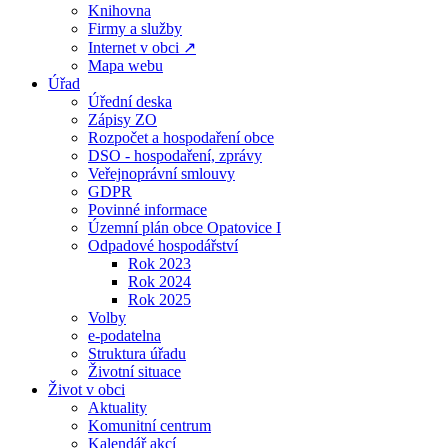
Knihovna
Firmy a služby
Internet v obci ↗
Mapa webu
Úřad
Úřední deska
Zápisy ZO
Rozpočet a hospodaření obce
DSO - hospodaření, zprávy
Veřejnoprávní smlouvy
GDPR
Povinné informace
Územní plán obce Opatovice I
Odpadové hospodářství
Rok 2023
Rok 2024
Rok 2025
Volby
e-podatelna
Struktura úřadu
Životní situace
Život v obci
Aktuality
Komunitní centrum
Kalendář akcí