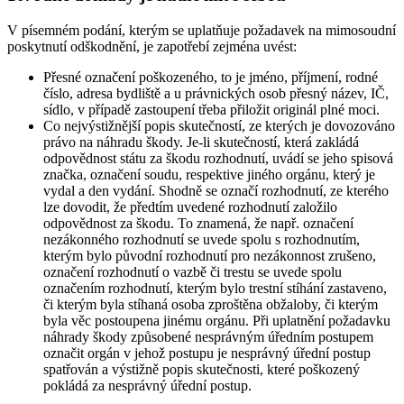
V písemném podání, kterým se uplatňuje požadavek na mimosoudní
poskytnutí odškodnění, je zapotřebí zejména uvést:
Přesné označení poškozeného, to je jméno, příjmení, rodné
číslo, adresa bydliště a u právnických osob přesný název, IČ,
sídlo, v případě zastoupení třeba přiložit originál plné moci.
Co nejvýstižnější popis skutečností, ze kterých je dovozováno
právo na náhradu škody. Je-li skutečností, která zakládá
odpovědnost státu za škodu rozhodnutí, uvádí se jeho spisová
značka, označení soudu, respektive jiného orgánu, který je
vydal a den vydání. Shodně se označí rozhodnutí, ze kterého
lze dovodit, že předtím uvedené rozhodnutí založilo
odpovědnost za škodu. To znamená, že např. označení
nezákonného rozhodnutí se uvede spolu s rozhodnutím,
kterým bylo původní rozhodnutí pro nezákonnost zrušeno,
označení rozhodnutí o vazbě či trestu se uvede spolu
označením rozhodnutí, kterým bylo trestní stíhání zastaveno,
či kterým byla stíhaná osoba zproštěna obžaloby, či kterým
byla věc postoupena jinému orgánu. Při uplatnění požadavku
náhrady škody způsobené nesprávným úředním postupem
označit orgán v jehož postupu je nesprávný úřední postup
spatřován a výstižně popis skutečnosti, které poškozený
pokládá za nesprávný úřední postup.