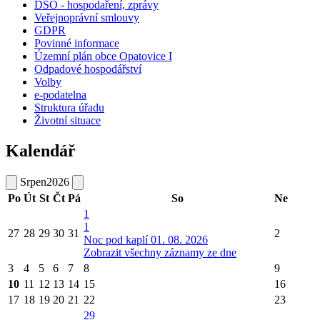
DSO - hospodaření, zprávy
Veřejnoprávní smlouvy
GDPR
Povinné informace
Územní plán obce Opatovice I
Odpadové hospodářství
Volby
e-podatelna
Struktura úřadu
Životní situace
Kalendář
Srpen
2026
Po
Út
St
Čt
Pá
So
Ne
1
1
27
28
29
30
31
2
Noc pod kaplí 01. 08. 2026
Zobrazit všechny záznamy ze dne
3
4
5
6
7
8
9
10
11
12
13
14
15
16
17
18
19
20
21
22
23
29