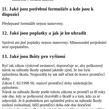
11. Jaké jsou potřebné formuláře a kde jsou k
dispozici
Předepsané formuláře nejsou stanoveny.
12. Jaké jsou poplatky a jak je lze uhradit
Správní ani jiné poplatky nejsou stanoveny. Mimosoudní projednání
není zpoplatněno.
13. Jaké jsou lhůty pro vyřízení
Byť tak zákon výslovně nestanoví, doporučuje se, aby poškozený
nárok na náhradu škody uplatnil jakmile zjistí, že mu byla
způsobena škoda. Nejpozději by tak měl učinit do konce promlčecí
doby.
Zákon č. 82/1998 Sb. stanoví promlčecí doby následujícím
způsobem:
Nárok na náhradu škody podle tohoto zákona se promlčí za tři roky
ode dne, kdy se poškozený dozvěděl o škodě a o tom, kdo za ni
odpovídá. Je-li podmínkou pro uplatnění práva na náhradu škody
zrušení rozhodnutí, běží promlčecí doba ode dne doručení