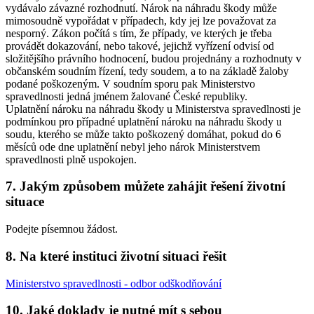
vydávalo závazné rozhodnutí. Nárok na náhradu škody může
mimosoudně vypořádat v případech, kdy jej lze považovat za
nesporný. Zákon počítá s tím, že případy, ve kterých je třeba
provádět dokazování, nebo takové, jejichž vyřízení odvisí od
složitějšího právního hodnocení, budou projednány a rozhodnuty v
občanském soudním řízení, tedy soudem, a to na základě žaloby
podané poškozeným. V soudním sporu pak Ministerstvo
spravedlnosti jedná jménem žalované České republiky.
Uplatnění nároku na náhradu škody u Ministerstva spravedlnosti je
podmínkou pro případné uplatnění nároku na náhradu škody u
soudu, kterého se může takto poškozený domáhat, pokud do 6
měsíců ode dne uplatnění nebyl jeho nárok Ministerstvem
spravedlnosti plně uspokojen.
7. Jakým způsobem můžete zahájit řešení životní
situace
Podejte písemnou žádost.
8. Na které instituci životní situaci řešit
Ministerstvo spravedlnosti - odbor odškodňování
10. Jaké doklady je nutné mít s sebou