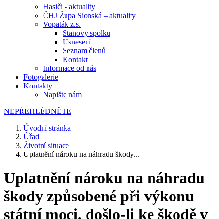
Hasiči - aktuality
ČHJ Župa Sionská – aktuality
Vopaták z.s.
Stanovy spolku
Usnesení
Seznam členů
Kontakt
Informace od nás
Fotogalerie
Kontakty
Napište nám
NEPŘEHLÉDNĚTE
Úvodní stránka
Úřad
Životní situace
Uplatnění nároku na náhradu škody...
Uplatnění nároku na náhradu
škody způsobené při výkonu
státní moci, došlo-li ke škodě v