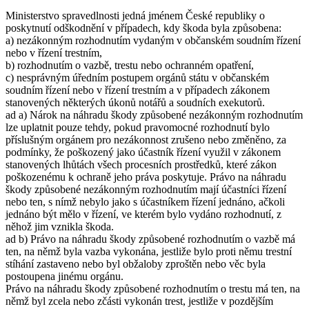
Ministerstvo spravedlnosti jedná jménem České republiky o
poskytnutí odškodnění v případech, kdy škoda byla způsobena:
a) nezákonným rozhodnutím vydaným v občanském soudním řízení
nebo v řízení trestním,
b) rozhodnutím o vazbě, trestu nebo ochranném opatření,
c) nesprávným úředním postupem orgánů státu v občanském
soudním řízení nebo v řízení trestním a v případech zákonem
stanovených některých úkonů notářů a soudních exekutorů.
ad a) Nárok na náhradu škody způsobené nezákonným rozhodnutím
lze uplatnit pouze tehdy, pokud pravomocné rozhodnutí bylo
příslušným orgánem pro nezákonnost zrušeno nebo změněno, za
podmínky, že poškozený jako účastník řízení využil v zákonem
stanovených lhůtách všech procesních prostředků, které zákon
poškozenému k ochraně jeho práva poskytuje. Právo na náhradu
škody způsobené nezákonným rozhodnutím mají účastníci řízení
nebo ten, s nímž nebylo jako s účastníkem řízení jednáno, ačkoli
jednáno být mělo v řízení, ve kterém bylo vydáno rozhodnutí, z
něhož jim vznikla škoda.
ad b) Právo na náhradu škody způsobené rozhodnutím o vazbě má
ten, na němž byla vazba vykonána, jestliže bylo proti němu trestní
stíhání zastaveno nebo byl obžaloby zproštěn nebo věc byla
postoupena jinému orgánu.
Právo na náhradu škody způsobené rozhodnutím o trestu má ten, na
němž byl zcela nebo zčásti vykonán trest, jestliže v pozdějším