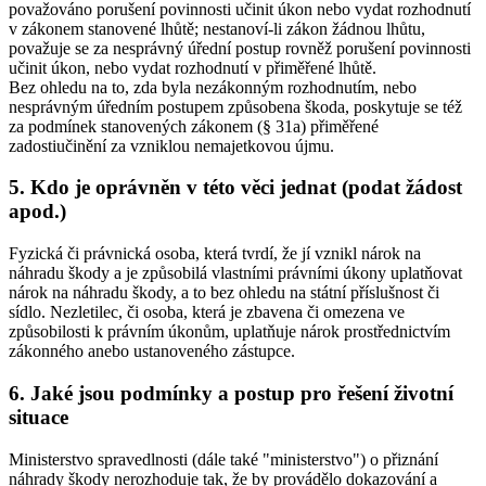
považováno porušení povinnosti učinit úkon nebo vydat rozhodnutí
v zákonem stanovené lhůtě; nestanoví-li zákon žádnou lhůtu,
považuje se za nesprávný úřední postup rovněž porušení povinnosti
učinit úkon, nebo vydat rozhodnutí v přiměřené lhůtě.
Bez ohledu na to, zda byla nezákonným rozhodnutím, nebo
nesprávným úředním postupem způsobena škoda, poskytuje se též
za podmínek stanovených zákonem (§ 31a) přiměřené
zadostiučinění za vzniklou nemajetkovou újmu.
5. Kdo je oprávněn v této věci jednat (podat žádost
apod.)
Fyzická či právnická osoba, která tvrdí, že jí vznikl nárok na
náhradu škody a je způsobilá vlastními právními úkony uplatňovat
nárok na náhradu škody, a to bez ohledu na státní příslušnost či
sídlo. Nezletilec, či osoba, která je zbavena či omezena ve
způsobilosti k právním úkonům, uplatňuje nárok prostřednictvím
zákonného anebo ustanoveného zástupce.
6. Jaké jsou podmínky a postup pro řešení životní
situace
Ministerstvo spravedlnosti (dále také "ministerstvo") o přiznání
náhrady škody nerozhoduje tak, že by provádělo dokazování a