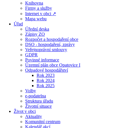
Knihovna
Firmy a služby
Internet v obci ↗
Mapa webu
Úřad
Úřední deska
Zápisy ZO
Rozpočet a hospodaření obce
DSO - hospodaření, zprávy
Veřejnoprávní smlouvy
GDPR
Povinné informace
Územní plán obce Opatovice I
Odpadové hospodářství
Rok 2023
Rok 2024
Rok 2025
Volby
e-podatelna
Struktura úřadu
Životní situace
Život v obci
Aktuality
Komunitní centrum
Kalendář akcí