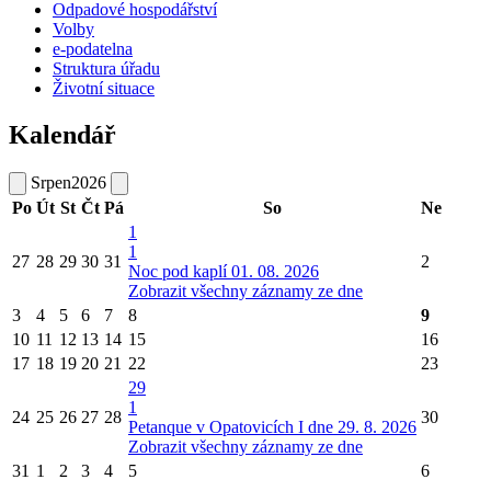
Odpadové hospodářství
Volby
e-podatelna
Struktura úřadu
Životní situace
Kalendář
Srpen
2026
Po
Út
St
Čt
Pá
So
Ne
1
1
27
28
29
30
31
2
Noc pod kaplí 01. 08. 2026
Zobrazit všechny záznamy ze dne
3
4
5
6
7
8
9
10
11
12
13
14
15
16
17
18
19
20
21
22
23
29
1
24
25
26
27
28
30
Petanque v Opatovicích I dne 29. 8. 2026
Zobrazit všechny záznamy ze dne
31
1
2
3
4
5
6