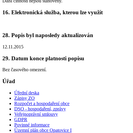
Další činnosti nejsou stanoveny.
16. Elektronická služba, kterou lze využít
28. Popis byl naposledy aktualizován
12.11.2015
29. Datum konce platnosti popisu
Bez časového omezení.
Úřad
Úřední deska
Zápisy ZO
Rozpočet a hospodaření obce
DSO - hospodaření, zprávy
Veřejnoprávní smlouvy
GDPR
Povinné informace
Územní plán obce Opatovice I