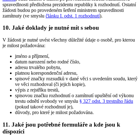
spravedlnosti předložena prezidentu republiky k rozhodnutí. Ostatní
žádosti budou po provedeném šetření ministrem spravedlnosti
zamítnuty (ve smyslu
článku I. odst. 1 rozhodnutí
).
10. Jaké doklady je nutné mít s sebou
V žádosti je nutné uvést všechny důležité údaje o osobě, pro kterou
je milost požadována:
jméno a příjmení,
datum narození nebo rodné číslo,
adresu trvalého pobytu,
platnou korespondenční adresu,
spisové značky rozsudků v dané věci s uvedením soudu, který
ve věci rozhodoval (či jejich kopie),
výpis z rejstříku trestů,
spisovou značku rozhodnutí o zamítnutí upuštění od výkonu
trestu odnětí svobody ve smyslu
§ 327 odst. 3 trestního řádu
(pokud takové rozhodnutí je),
důvody, pro které je milost požadována.
11. Jaké jsou potřebné formuláře a kde jsou k
dispozici