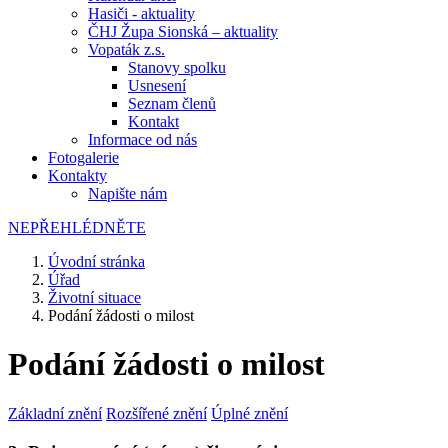
Hasiči - aktuality
ČHJ Župa Sionská – aktuality
Vopaták z.s.
Stanovy spolku
Usnesení
Seznam členů
Kontakt
Informace od nás
Fotogalerie
Kontakty
Napište nám
NEPŘEHLÉDNĚTE
Úvodní stránka
Úřad
Životní situace
Podání žádosti o milost
Podání žádosti o milost
Základní znění
Rozšířené znění
Úplné znění