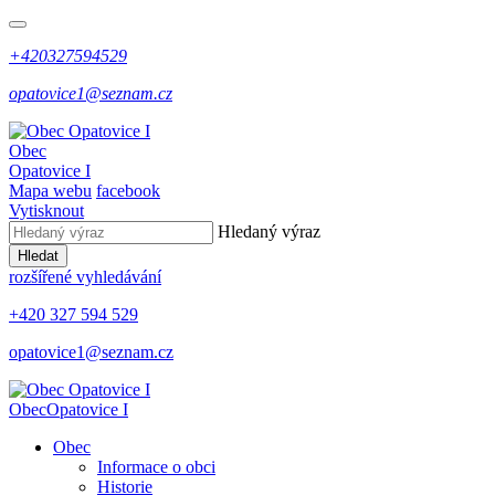
+420327594529
opatovice1@seznam.cz
Obec
Opatovice I
Mapa webu
facebook
Vytisknout
Hledaný výraz
Hledat
rozšířené vyhledávání
+420 327 594 529
opatovice1@seznam.cz
Obec
Opatovice I
Obec
Informace o obci
Historie