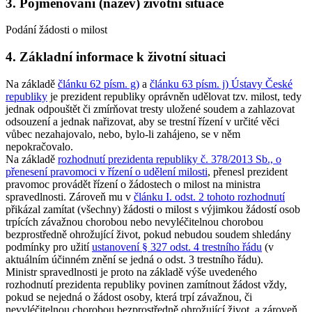
3. Pojmenování (název) životní situace
Podání žádosti o milost
4. Základní informace k životní situaci
Na základě
článku 62 písm. g)
a
článku 63 písm. j) Ústavy České
republiky
je prezident republiky oprávněn udělovat tzv. milost, tedy
jednak odpouštět či zmírňovat tresty uložené soudem a zahlazovat
odsouzení a jednak nařizovat, aby se trestní řízení v určité věci
vůbec nezahajovalo, nebo, bylo-li zahájeno, se v něm
nepokračovalo.
Na základě
rozhodnutí prezidenta republiky č. 378/2013 Sb., o
přenesení pravomoci v řízení o udělení milosti
, přenesl prezident
pravomoc provádět řízení o žádostech o milost na ministra
spravedlnosti. Zároveň mu v
článku I. odst. 2 tohoto rozhodnutí
přikázal zamítat (všechny) žádosti o milost s výjimkou žádostí osob
trpících závažnou chorobou nebo nevyléčitelnou chorobou
bezprostředně ohrožující život, pokud nebudou soudem shledány
podmínky pro užití
ustanovení § 327 odst. 4 trestního řádu
(v
aktuálním účinném znění se jedná o odst. 3 trestního řádu).
Ministr spravedlnosti je proto na základě výše uvedeného
rozhodnutí prezidenta republiky povinen zamítnout žádost vždy,
pokud se nejedná o žádost osoby, která trpí závažnou, či
nevyléčitelnou chorobou bezprostředně ohrožující život, a zároveň