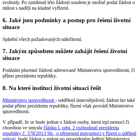
svobody. Po zamítnutí této žádosti soudem je možné podat žádost o
milost s nadějí na kladné vyřízení.
6. Jaké jsou podmínky a postup pro řešení životní
situace
Splnění všech požadovaných náležitostí.
7. Jakým způsobem můžete zahájit řešení životní
situace
Podáním písemné žádosti adresované Ministerstvu spravedlnosti, či
přímo prezidentu republiky.
8. Na které instituci životní situaci řešit
Ministerstvo spravedlnosti
- oddělení ústavněprávní; žádost lze také
podat přímo prezidentu republiky, řízení však provádí Ministerstvo
spravedlnosti.
V případě, že se bude jednat o žádost osoby, která trpí nemocí či
chorobou ve smyslu
článku I. odst. 2 rozhodnutí prezidenta
republiky č. 378/2013 Sb., o přenesení pravomoci v řízení o udělení
milosti
, bude žádost o milost po provedeném šetření Ministerstva