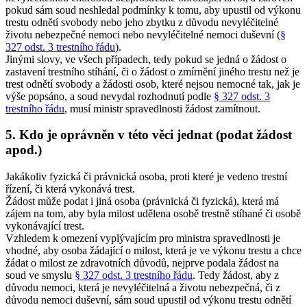
pokud sám soud neshledal podmínky k tomu, aby upustil od výkonu
trestu odnětí svobody nebo jeho zbytku z důvodu nevyléčitelné
životu nebezpečné nemoci nebo nevyléčitelné nemoci duševní (
§
327 odst. 3 trestního řádu
).
Jinými slovy, ve všech případech, tedy pokud se jedná o žádost o
zastavení trestního stíhání, či o žádost o zmírnění jiného trestu než je
trest odnětí svobody a žádosti osob, které nejsou nemocné tak, jak je
výše popsáno, a soud nevydal rozhodnutí podle
§ 327 odst. 3
trestního řádu
, musí ministr spravedlnosti žádost zamítnout.
5. Kdo je oprávněn v této věci jednat (podat žádost
apod.)
Jakákoliv fyzická či právnická osoba, proti které je vedeno trestní
řízení, či která vykonává trest.
Žádost může podat i jiná osoba (právnická či fyzická), která má
zájem na tom, aby byla milost udělena osobě trestně stíhané či osobě
vykonávající trest.
Vzhledem k omezení vyplývajícím pro ministra spravedlnosti je
vhodné, aby osoba žádající o milost, která je ve výkonu trestu a chce
žádat o milost ze zdravotních důvodů, nejprve podala žádost na
soud ve smyslu
§ 327 odst. 3 trestního řádu
. Tedy žádost, aby z
důvodu nemoci, která je nevyléčitelná a životu nebezpečná, či z
důvodu nemoci duševní, sám soud upustil od výkonu trestu odnětí