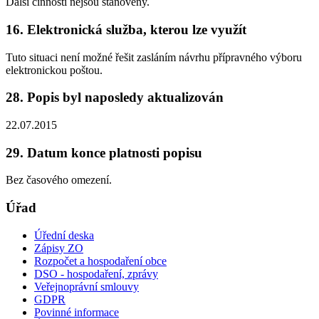
Další činnosti nejsou stanoveny.
16. Elektronická služba, kterou lze využít
Tuto situaci není možné řešit zasláním návrhu přípravného výboru
elektronickou poštou.
28. Popis byl naposledy aktualizován
22.07.2015
29. Datum konce platnosti popisu
Bez časového omezení.
Úřad
Úřední deska
Zápisy ZO
Rozpočet a hospodaření obce
DSO - hospodaření, zprávy
Veřejnoprávní smlouvy
GDPR
Povinné informace