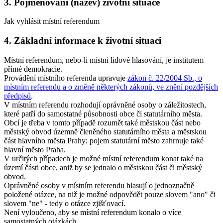
3. Pojmenování (název) životní situace
Jak vyhlásit místní referendum
4. Základní informace k životní situaci
Místní referendum, nebo-li místní lidové hlasování, je institutem
přímé demokracie.
Provádění místního referenda upravuje
zákon č. 22/2004 Sb., o
místním referendu a o změně některých zákonů, ve znění pozdějších
předpisů
.
V místním referendu rozhodují oprávněné osoby o záležitostech,
které patří do samostatné působnosti obce či statutárního města.
Obcí je třeba v tomto případě rozumět také městskou část nebo
městský obvod územně členěného statutárního města a městskou
část hlavního města Prahy; pojem statutární město zahrnuje také
hlavní město Praha.
V určitých případech je možné místní referendum konat také na
území části obce, aniž by se jednalo o městskou část či městský
obvod.
Oprávněné osoby v místním referendu hlasují o jednoznačně
položené otázce, na niž je možné odpovědět pouze slovem "ano" či
slovem "ne" - tedy o otázce zjišťovací.
Není vyloučeno, aby se místní referendum konalo o více
samostatných otázkách.