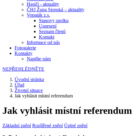
Hasiči - aktuality
ČHJ Župa Sionská – aktuality
Vopaták z.s.
Stanovy spolku
Usnesení
Seznam členů
Kontakt
Informace od nás
Fotogalerie
Kontakty
Napište nám
NEPŘEHLÉDNĚTE
Úvodní stránka
Úřad
Životní situace
Jak vyhlásit místní referendum
Jak vyhlásit místní referendum
Základní znění
Rozšířené znění
Úplné znění