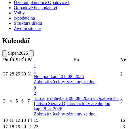
Územní plán obce Opatovice I
Odpadové hospodářství
Volby
e-podatelna
Struktura úřadu
Životní situace
Kalendář
Srpen
2026
Po
Út
St
Čt
Pá
So
Ne
1
1
27
28
29
30
31
2
Noc pod kaplí 01. 08. 2026
Zobrazit všechny záznamy ze dne
8
2
Turnaj v nohejbale 08. 08. 2026 v Opatovicích
3
4
5
6
7
9
I
Disco Siera v Opatovicích I v areálu pod
kaplí 8. 8. 2026
Zobrazit všechny záznamy ze dne
10
11
12
13
14
15
16
17
18
19
20
21
22
23