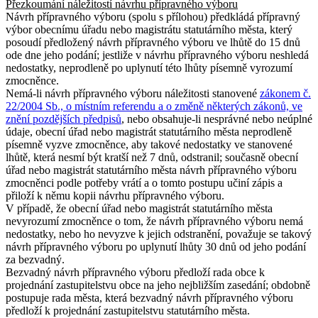
Přezkoumání náležitostí návrhu přípravného výboru
Návrh přípravného výboru (spolu s přílohou) předkládá přípravný
výbor obecnímu úřadu nebo magistrátu statutárního města, který
posoudí předložený návrh přípravného výboru ve lhůtě do 15 dnů
ode dne jeho podání; jestliže v návrhu přípravného výboru neshledá
nedostatky, neprodleně po uplynutí této lhůty písemně vyrozumí
zmocněnce.
Nemá-li návrh přípravného výboru náležitosti stanovené
zákonem č.
22/2004 Sb., o místním referendu a o změně některých zákonů, ve
znění pozdějších předpisů
, nebo obsahuje-li nesprávné nebo neúplné
údaje, obecní úřad nebo magistrát statutárního města neprodleně
písemně vyzve zmocněnce, aby takové nedostatky ve stanovené
lhůtě, která nesmí být kratší než 7 dnů, odstranil; současně obecní
úřad nebo magistrát statutárního města návrh přípravného výboru
zmocněnci podle potřeby vrátí a o tomto postupu učiní zápis a
přiloží k němu kopii návrhu přípravného výboru.
V případě, že obecní úřad nebo magistrát statutárního města
nevyrozumí zmocněnce o tom, že návrh přípravného výboru nemá
nedostatky, nebo ho nevyzve k jejich odstranění, považuje se takový
návrh přípravného výboru po uplynutí lhůty 30 dnů od jeho podání
za bezvadný.
Bezvadný návrh přípravného výboru předloží rada obce k
projednání zastupitelstvu obce na jeho nejbližším zasedání; obdobně
postupuje rada města, která bezvadný návrh přípravného výboru
předloží k projednání zastupitelstvu statutárního města.