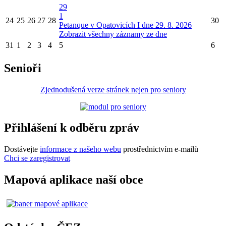
29
1
24
25
26
27
28
30
Petanque v Opatovicích I dne 29. 8. 2026
Zobrazit všechny záznamy ze dne
31
1
2
3
4
5
6
Senioři
Zjednodušená verze stránek nejen pro seniory
Přihlášení k odběru zpráv
Dostávejte
informace z našeho webu
prostřednictvím e-mailů
Chci se zaregistrovat
Mapová aplikace naší obce