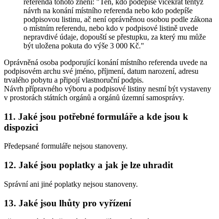
referenda tohoto znění: "Ten, kdo podepíše vícekrát tentýž
návrh na konání místního referenda nebo kdo podepíše
podpisovou listinu, ač není oprávněnou osobou podle zákona
o místním referendu, nebo kdo v podpisové listině uvede
nepravdivé údaje, dopouští se přestupku, za který mu může
být uložena pokuta do výše 3 000 Kč."
Oprávněná osoba podporující konání místního referenda uvede na
podpisovém archu své jméno, příjmení, datum narození, adresu
trvalého pobytu a připojí vlastnoruční podpis.
Návrh přípravného výboru a podpisové listiny nesmí být vystaveny
v prostorách státních orgánů a orgánů územní samosprávy.
11. Jaké jsou potřebné formuláře a kde jsou k
dispozici
Předepsané formuláře nejsou stanoveny.
12. Jaké jsou poplatky a jak je lze uhradit
Správní ani jiné poplatky nejsou stanoveny.
13. Jaké jsou lhůty pro vyřízení