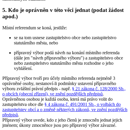
5. Kdo je oprávněn v této věci jednat (podat žádost
apod.)
Místní referendum se koná, jestliže:
se na tom usnese zastupitelstvo obce nebo zastupitelstvo
statutárního města, nebo
přípravný výbor podá návrh na konání místního referenda
(dále jen "návrh přípravného výboru") a zastupitelstvo obce
nebo zastupitelstvo statutárního města rozhodne o jeho
vyhlášení.
Přípravný výbor tvoří pro účely místního referenda nejméně 3
oprávněné osoby, nestanoví-li podmínky ustavení přípravného
výboru zvláštní právní předpis - např.
§ 21 zákona č. 128/2000 Sb.,
o obcích (obecní zřízení), ve znění pozdějších předpisů
.
Oprávněnou osobou je každá osoba, která má právo volit do
zastupitelstva obce dle
§ 4 zákona č. 491/2001 Sb., o volbách do
zastupitelstev obcí a o změně některých zákonů, ve znění pozdějších
předpisů
.
Přípravný výbor uvede, kdo z jeho členů je zmocněn jednat jejich
jménem; úkony zmocněnce jsou pro přípravný výbor závazné.