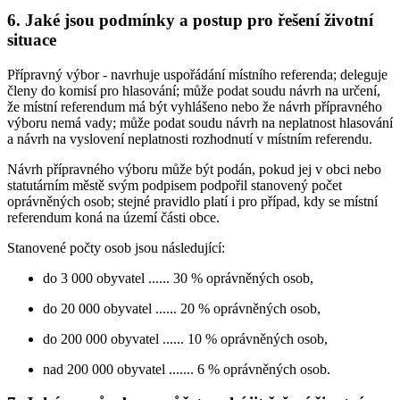
6. Jaké jsou podmínky a postup pro řešení životní
situace
Přípravný výbor - navrhuje uspořádání místního referenda; deleguje
členy do komisí pro hlasování; může podat soudu návrh na určení,
že místní referendum má být vyhlášeno nebo že návrh přípravného
výboru nemá vady; může podat soudu návrh na neplatnost hlasování
a návrh na vyslovení neplatnosti rozhodnutí v místním referendu.
Návrh přípravného výboru může být podán, pokud jej v obci nebo
statutárním městě svým podpisem podpořil stanovený počet
oprávněných osob; stejné pravidlo platí i pro případ, kdy se místní
referendum koná na území části obce.
Stanovené počty osob jsou následující:
do 3 000 obyvatel ...... 30 % oprávněných osob,
do 20 000 obyvatel ...... 20 % oprávněných osob,
do 200 000 obyvatel ...... 10 % oprávněných osob,
nad 200 000 obyvatel ....... 6 % oprávněných osob.