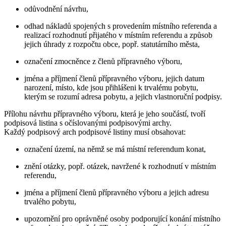
odůvodnění návrhu,
odhad nákladů spojených s provedením místního referenda a
realizací rozhodnutí přijatého v místním referendu a způsob
jejich úhrady z rozpočtu obce, popř. statutárního města,
označení zmocněnce z členů přípravného výboru,
jména a příjmení členů přípravného výboru, jejich datum
narození, místo, kde jsou přihlášeni k trvalému pobytu,
kterým se rozumí adresa pobytu, a jejich vlastnoruční podpisy.
Přílohu návrhu přípravného výboru, která je jeho součástí, tvoří
podpisová listina s očíslovanými podpisovými archy.
Každý podpisový arch podpisové listiny musí obsahovat:
označení území, na němž se má místní referendum konat,
znění otázky, popř. otázek, navržené k rozhodnutí v místním
referendu,
jména a příjmení členů přípravného výboru a jejich adresu
trvalého pobytu,
upozornění pro oprávněné osoby podporující konání místního