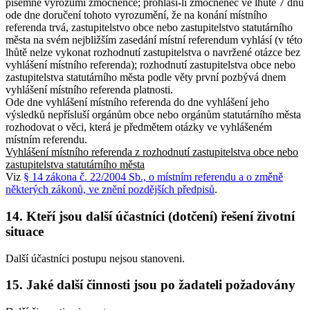
písemně vyrozumí zmocněnce; prohlásí-li zmocněnec ve lhůtě 7 dnů
ode dne doručení tohoto vyrozumění, že na konání místního
referenda trvá, zastupitelstvo obce nebo zastupitelstvo statutárního
města na svém nejbližším zasedání místní referendum vyhlásí (v této
lhůtě nelze vykonat rozhodnutí zastupitelstva o navržené otázce bez
vyhlášení místního referenda); rozhodnutí zastupitelstva obce nebo
zastupitelstva statutárního města podle věty první pozbývá dnem
vyhlášení místního referenda platnosti.
Ode dne vyhlášení místního referenda do dne vyhlášení jeho
výsledků nepřísluší orgánům obce nebo orgánům statutárního města
rozhodovat o věci, která je předmětem otázky ve vyhlášeném
místním referendu.
Vyhlášení místního referenda z rozhodnutí zastupitelstva obce nebo
zastupitelstva statutárního města
Viz
§ 14 zákona č. 22/2004 Sb., o místním referendu a o změně
některých zákonů, ve znění pozdějších předpisů
.
14. Kteří jsou další účastníci (dotčení) řešení životní
situace
Další účastníci postupu nejsou stanoveni.
15. Jaké další činnosti jsou po žadateli požadovány