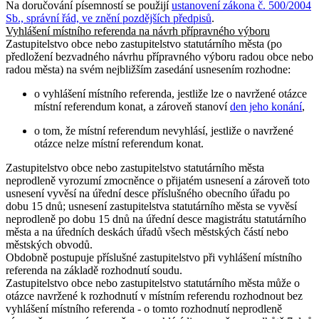
Na doručování písemností se použijí
ustanovení zákona č. 500/2004
Sb., správní řád, ve znění pozdějších předpisů
.
Vyhlášení místního referenda na návrh přípravného výboru
Zastupitelstvo obce nebo zastupitelstvo statutárního města (po
předložení bezvadného návrhu přípravného výboru radou obce nebo
radou města) na svém nejbližším zasedání usnesením rozhodne:
o vyhlášení místního referenda, jestliže lze o navržené otázce
místní referendum konat, a zároveň stanoví
den jeho konání
,
o tom, že místní referendum nevyhlásí, jestliže o navržené
otázce nelze místní referendum konat.
Zastupitelstvo obce nebo zastupitelstvo statutárního města
neprodleně vyrozumí zmocněnce o přijatém usnesení a zároveň toto
usnesení vyvěsí na úřední desce příslušného obecního úřadu po
dobu 15 dnů; usnesení zastupitelstva statutárního města se vyvěsí
neprodleně po dobu 15 dnů na úřední desce magistrátu statutárního
města a na úředních deskách úřadů všech městských částí nebo
městských obvodů.
Obdobně postupuje příslušné zastupitelstvo při vyhlášení místního
referenda na základě rozhodnutí soudu.
Zastupitelstvo obce nebo zastupitelstvo statutárního města může o
otázce navržené k rozhodnutí v místním referendu rozhodnout bez
vyhlášení místního referenda - o tomto rozhodnutí neprodleně