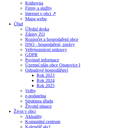
Knihovna
Firmy a služby
Internet v obci ↗
Mapa webu
Úřad
Úřední deska
Zápisy ZO
Rozpočet a hospodaření obce
DSO - hospodaření, zprávy
Veřejnoprávní smlouvy
GDPR
Povinné informace
Územní plán obce Opatovice I
Odpadové hospodářství
Rok 2023
Rok 2024
Rok 2025
Volby
e-podatelna
Struktura úřadu
Životní situace
Život v obci
Aktuality
Komunitní centrum
Kalendář akcí