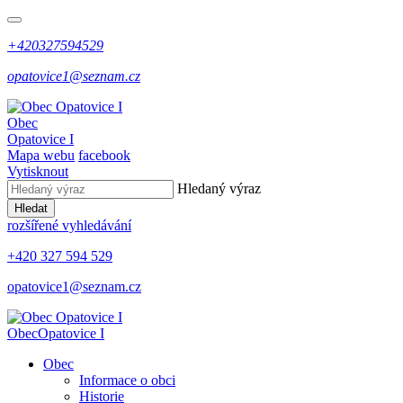
+420327594529
opatovice1@seznam.cz
Obec
Opatovice I
Mapa webu
facebook
Vytisknout
Hledaný výraz
Hledat
rozšířené vyhledávání
+420 327 594 529
opatovice1@seznam.cz
Obec
Opatovice I
Obec
Informace o obci
Historie