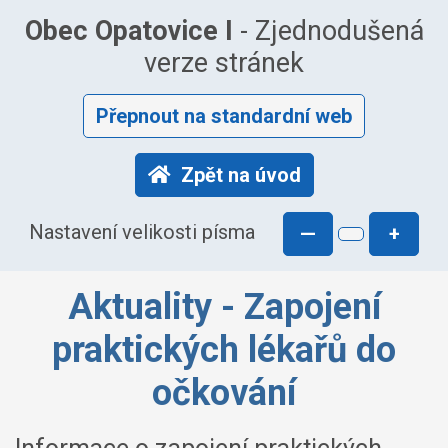
Obec Opatovice I
- Zjednodušená
verze stránek
Přepnout na standardní web
Zpět na úvod
Nastavení velikosti písma
—
+
Aktuality - Zapojení
praktických lékařů do
očkování