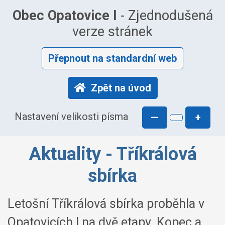
Obec Opatovice I
- Zjednodušená
verze stránek
Přepnout na standardní web
Zpět na úvod
Nastavení velikosti písma
—
+
Aktuality - Tříkrálová
sbírka
Letošní Tříkrálová sbírka proběhla v
Opatovicích I na dvě etapy. Kopec a