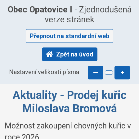
Obec Opatovice I
- Zjednodušená
verze stránek
Přepnout na standardní web
Zpět na úvod
Nastavení velikosti písma
—
+
Aktuality - Prodej kuřic
Miloslava Bromová
Možnost zakoupení chovných kuřic v
roce 2026