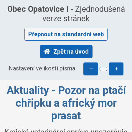
Obec Opatovice I
- Zjednodušená
verze stránek
Přepnout na standardní web
Zpět na úvod
Nastavení velikosti písma
—
+
Aktuality - Pozor na ptačí
chřipku a africký mor
prasat