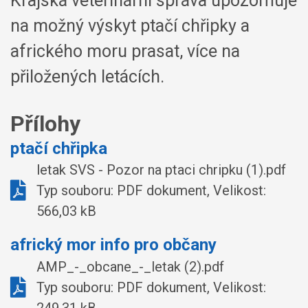
Krajská veterinární správa upozorňuje
na možný výskyt ptačí chřipky a
afrického moru prasat, více na
přiložených letácích.
Přílohy
ptačí chřipka
letak SVS - Pozor na ptaci chripku (1).pdf
Typ souboru: PDF dokument, Velikost:
566,03 kB
africký mor info pro občany
AMP_-_obcane_-_letak (2).pdf
Typ souboru: PDF dokument, Velikost:
249,31 kB