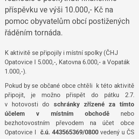
příspěvku ve výši 10.000,- Kč na
pomoc obyvatelům obcí postižených
řáděním tornáda.
K aktivitě se připojily i místní spolky (ČHJ
Opatovice I 5.000,-, Katovna 6.000,- a Vopaták
1.000,-).
Pokud by se občané obce chtěli k této aktivitě
připojit, je možno přispět do pátku 2.7.
v hotovosti do
schránky zřízené za tímto
účelem v místním obchodě
nebo
bezhotovostním převodem na účet obce
Opatovice I
č.ú. 443565369/0800
vedený u ČS