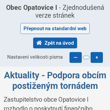
Obec Opatovice I
- Zjednodušená
verze stránek
Přepnout na standardní web
Zpět na úvod
Nastavení velikosti písma
—
+
Aktuality - Podpora obcím
postiženým tornádem
Zastupitelstvo obce Opatovice I
rozhodlo o poskytnutí finančního